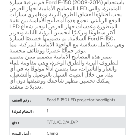
قم بترقية سيارة Ford F-150 (2009-2014) باستخدام
المصابيح الأمامية لجهاز العرض LED المتميزة، والتي
يجب اقتناؤها لعشاق الطرق البرية ومغامري سيارات
الدفع الرباعي. تجمع هذه المصابيح الأمامية بين تقنية
LED المتطورة وعدسات جهاز العرض لتوفير شعاع
أكثر سطوعًا وتركيزًا لتحسين الرؤية الليلية وتعزيز
السلامة. تم تصميمها خصيصًا لسيارة Ford F-150،
وهي تتكامل بسلاسة مع الواجهة الأمامية للمركبة، مما
يوفر جماليًا عصريًا ووظائف محسنة.
تتميز هذه المصابيح الأمامية بتصميم متين مصمم
للظروف البرية والطرق الوعرة، وهي مقاومة للماء
والغبار والتأثيرات، مما يضمن أداءً موثوقًا به في أي
بيئة. من خلال التثبيت السهل بالتوصيل والتشغيل،
يمكنك تحسين مظهر شاحنتك ووظيفتها دون أي
تعديلات معقدة.
Ford F-150 LED projector headlights
رقم الصنف :
1
النظام (موك) :
T/T;L/C;D/A;D/P
دفع :
China
أصل المنتج :