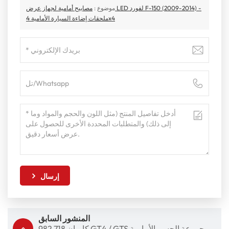
موضوع :
مصابيح أمامية لجهاز عرض LED لفورد F-150 (2009-2014) -
ملحقات إضاءة السيارة الأمامية 4x4
إرسال
المنشور السابق
كايمان 718 982 GT4 / GTS مجموعة الجسم الأمامية