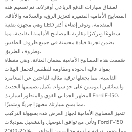
لعشاق سيارات الدفع الرباعي أوفرلاند. تم تصميم هذه
المصابيح الأمامية المتميزة لتعزيز الرؤية والسلامة والأناقة.
وهي مجهزة بتقنية LED المتقدمة، وتوفر إضاءة أكثر
سطوعًا وتركيزًا مقارنة بالمصابيح الأمامية التقليدية، مما
يضمن تجربة قيادة محسنة في جميع ظروف الطقس
وظروف الطريق.
صُممت هذه المصابيح الأمامية لضمان المتانة، وهي مغطاة
بمواد عالية الجودة ومقاومة للطقس لتحمل البيئات
القاسية، مما يجعلها ترقية مثالية للباحثين عن المغامرة
والسائقين اليوميين على حدٍ سواء. يكمل تصميمها الحديث
المظهر الجمالي القوي والمتطور لسيارتك Ford F-150،
مما يمنح سيارتك مظهرًا جريئًا ومتميزًا.
تتميز المصابيح الأمامية لجهاز العرض هذه بسهولة التركيب
وتأتي مع توافق التوصيل والتشغيل لموديلات Ford F-150
2009-2014، مما يضمن ترقية سلسة وخالية من المتاعب.