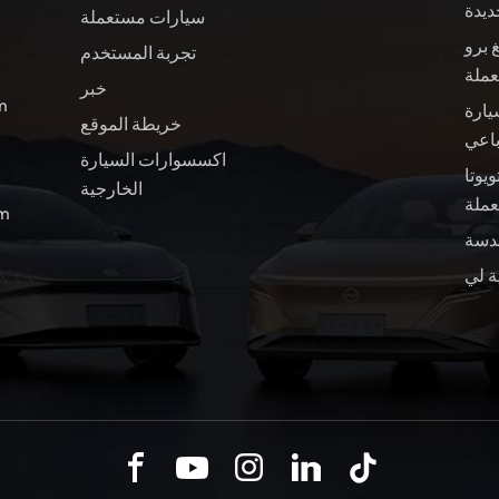
ديدة
سيارات مستعملة
 برو
تجربة المستخدم
عملة
خبر
ال
يارة
خريطة الموقع
باعي
اكسسوارات السيارة
ويوتا BZ4X سيارة
الخارجية
ملة
الب
ة لي