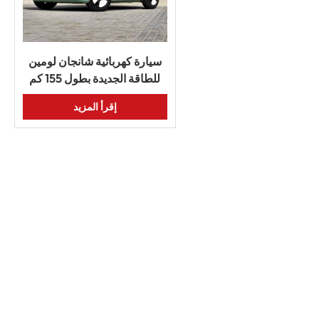
سيارة كهربائية شانجان لومين
للطاقة الجديدة بطول 155 كم
سيارة كهربائية صغيرة
إقرأ المزيد