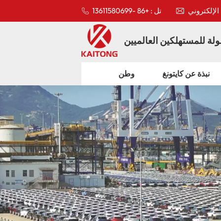
تل : +86 -13611580699
لة للمستهلكين العالميين
نبذة عن كايتونغ
وطن