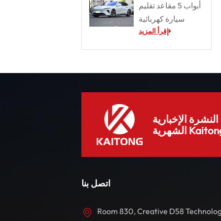
أبواب 5 مقاعد تقليم
سيارة كهربائية
إقرأ المزيد
لنشرة الإخبارية
هرية Kaitong.
اتصل بنا
Room 830, Creative D58 Technolo