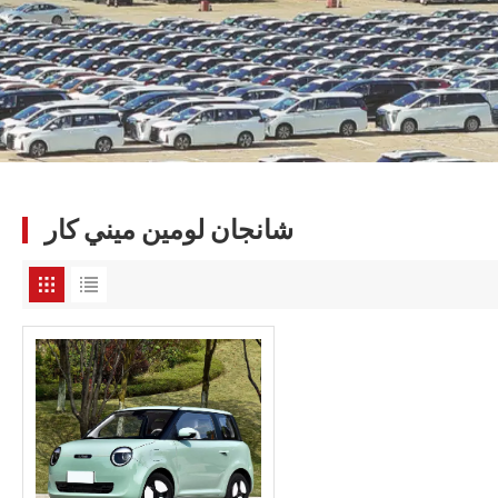
شانجان لومين ميني كار