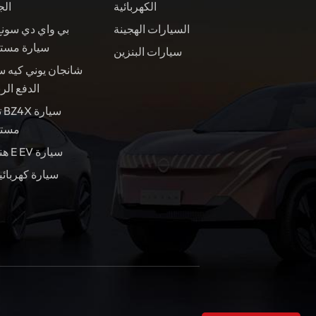
الكهربائية
الج
السيارات الهجينة
بي واي دي سونغ
سيارة مست
سيارات البنزين
شانجان يوني كيه س
الدفع الر
ت
مستع
هندسة E EV سيارة
سيارة كهربائي