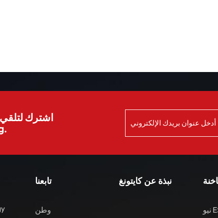
اشترك لتلقي ا
الش
اخنة
نبذة عن كايتونغ
تابعنا
gy
نيو ES8 مركبات الطاقة
وطن