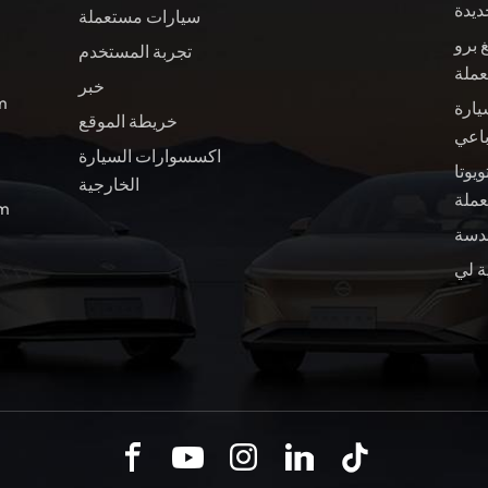
ديدة
سيارات مستعملة
 برو
تجربة المستخدم
عملة
خبر
ال
يارة
خريطة الموقع
باعي
اكسسوارات السيارة
ويوتا BZ4X سيارة
الخارجية
ملة
الب
ة لي