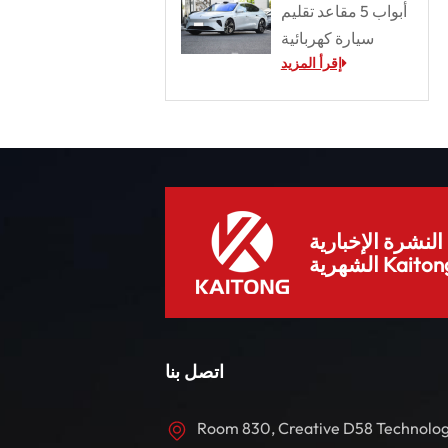
أبواب 5 مقاعد تقليم
سيارة كهربائية
إقرأ المزيد
لنشرة الإخبارية
هرية Kaitong.
اتصل بنا
Room 830, Creative D58 Technolo