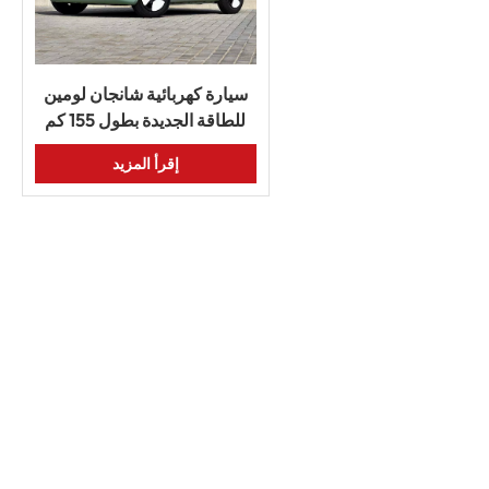
سيارة كهربائية شانجان لومين
للطاقة الجديدة بطول 155 كم
سيارة كهربائية صغيرة
إقرأ المزيد