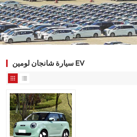
سيارة شانجان لومين EV