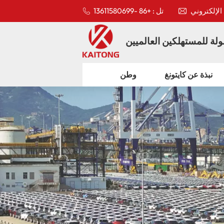
تل : +86 -13611580699
لة للمستهلكين العالميين
نبذة عن كايتونغ
وطن