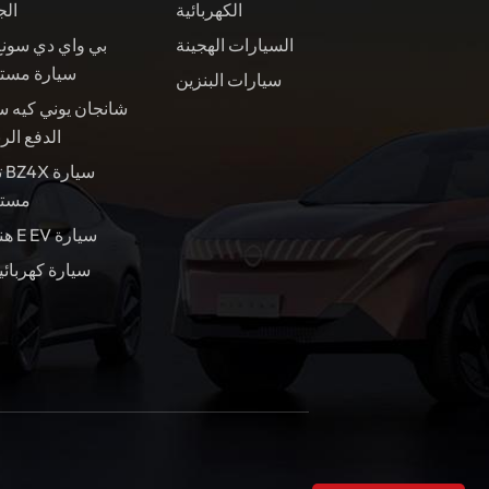
الكهربائية
الج
السيارات الهجينة
بي واي دي سونغ
سيارة مست
سيارات البنزين
شانجان يوني كيه س
الدفع الر
ت
مستع
هندسة E EV سيارة
سيارة كهربائي