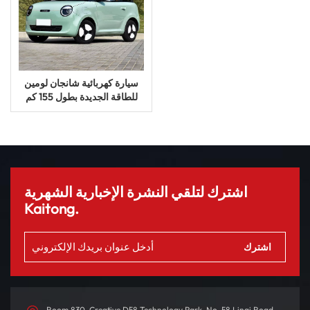
سيارة كهربائية شانجان لومين
للطاقة الجديدة بطول 155 كم
سيارة كهربائية صغيرة
اشترك لتلقي النشرة الإخبارية الشهرية
Kaitong.
Room 830, Creative D58 Technology Park, No. 58 Linqi Road,