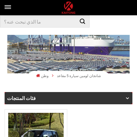
شانجان لومين سيارة 5 مقاعد
وطن
فئات المنتجات