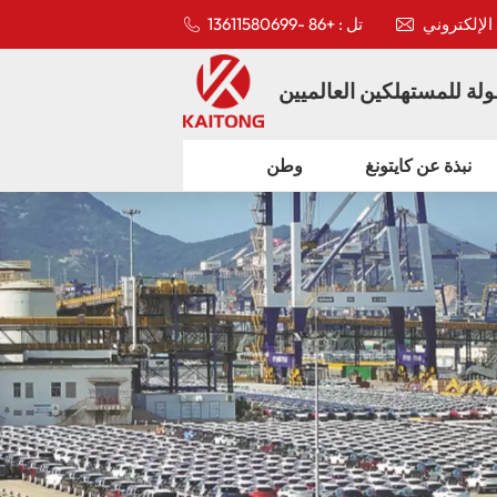
تل : +86 -13611580699
لة للمستهلكين العالميين
نبذة عن كايتونغ
وطن