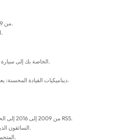
توافق واسع: مصمم لموديلات Audi A5 من 2009 إلى 2016.
استقرار معزز: يحسن الديناميكا الهوائية وقبضة الطريق.
المظهر الرياضي: يحول سيارة أودي A5 الخاصة بك إلى سيارة تخطف الأنظار.
ديناميكيات القيادة المحسنة: يعزز الأداء من خلال تدفق الهواء واستقراره بشكل أفضل.
يسعى مالكو Audi A5 من 2009 إلى 2016 إلى الحصول على ترقيات مستوحاة من RS5.
السائقون الذين يبحثون عن ديناميكيات هوائية محسنة وجاذبية جمالية.
المتحمسون الذين يقدرون التصميم المتميز والأداء طويل الأمد.