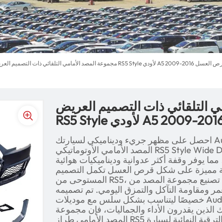
ض RS5 Style لأودي A5 2009-2016 مع شبكة قرص العسل
 التلقائي ذات التصميم العريض
احصل على مظهر جريء وديناميكي لسيارتك Audi A5 (2009-2016) مع مجموعة
المصد الأمامي الأوتوماتيكي RS5 Style Wide Design. تم تصميم هذه الترقية عالية
ما يوفر وقفة أكثر عدوانية وديناميكيات هوائية
ة مميزة على شكل قرص العسل تكمل التصميم
المستوحى من RS5، مما يوفر تحولاً عصريًا ورياضيًا. تم تصنيع مجموعة المصد من
مر ومقاومة التآكل والتمزق اليومي. تم تصميمه
خصيصًا ليتناسب بشكل سلس مع موديلات Audi A5، مما يوفر لمسة نهائية تشبه
ئك الذين يقدرون الأداء والجماليات، فإن مجموعة