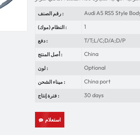
Audi A5 RS5 Style Bod
رقم الصنف :
1
النظام (موك) :
T/T;L/C;D/A;D/P
دفع :
China
أصل المنتج :
Optional
لون :
China port
ميناء الشحن :
30 days
فترة إنتاج :
استعلام