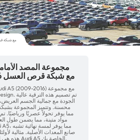
مجموعة المصد الأمامي التلقائي ذات التصميم العري
مجموعة المصد الأمامي
RS5 Style لأودي A5 2009-2016 مع شبكة قرص العسل
الجودة مع جمالية الجسم العريض، م
محسنة. وتتميز المجموعة بشبك
مواد متينة، مما يضمن طول الع
صانع المعدات الأصلية. مثالية لأول
المصد الأمامي طراز RS5 هذه هي الترقية النهائية لسيارة Audi A5 الخاصة بك.