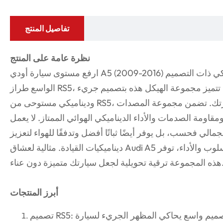
تفاصيل المنتج
نظرة عامة على المنتج
ارفع مستوى سيارة أودي A5 (2009-2016) مع مجموعة المصد الأمامي الأوتوماتيكي ذات التصميم
الواسع طراز RS5، والمكتملة بشبكة قرص العسل الرائعة. تتميز مجموعة الهيكل هذه بتصميم جريء
وديناميكي مستوحى من RS5، مما يعزز المظهر الرياضي والفاخر لسيارتك. تضمن مجموعة المصدات
قاومة الصدمات والأداء الديناميكي الهوائي الممتاز. لا يعمل
لي فحسب، بل يوفر أيضًا ثباتًا أفضل وتدفقًا للهواء لتعزيز
ديناميكيات القيادة. مثالية لعشاق Audi A5 الذين يبحثون عن توازن مثالي بين الأسلوب والأداء، توفر
لية لجعل سيارتك متميزة دون عناء.
أبرز المنتجات