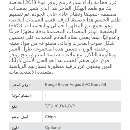
عزز فخامة وأداء سيارة رينج روفر فوغ 2018 الخاصة
بك مع طقم الهيكل الفاخر هذا الذي يتميز بمصدات
مصممة خصيصًا ونظام عادم عالي الجودة. تم تصميم
طقم الجسم هذا خصيصًا لترقية قسم العمليات الخاصة
(SVO)، وهو يجمع بين المظهر الجمالي والتحسينات
الوظيفية. توفر المصدات المصممة بدقة مظهرًا جريئًا
وعدوانيًا، بينما يعمل نظام العادم المحدث على تحسين
شكل صوت المحرك وأدائه. مصنوعة من مواد متينة
وخفيفة الوزن، تضمن هذه المجموعة طول العمر
ومقاومة التآكل. مع ملاءمة سلسة لسيارة رينج روفر
فوغ، فإن طقم الجسم هذا هو الحل الأمثل لأولئك
الذين يبحثون عن ترقية متطورة لسيارتهم الرياضية
متعددة الاستخدامات.
Range Rover Vogue SVO Body Kit
رقم الصنف :
1
النظام (موك) :
T/T;L/C;D/A;D/P
دفع :
China
أصل المنتج :
Optional
لون :