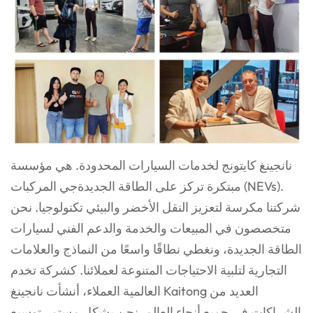
نانجينغ كايتونج لخدمات السيارات المحدودة. هي مؤسسة
مبتكرة تركز على الطاقة الجديدة
جي
المركبات (NEVs).
شركتنا مكرسة لتعزيز النقل الأخضر والبيئي
تكنولوجيا. نحن
متخصصون في المبيعات والخدمة والدعم الفني لسيارات
الطاقة الجديدة، ونغطي نطاقًا واسعًا
من النماذج والعلامات
التجارية لتلبية الاحتياجات المتنوعة لعملائنا. كشركة تخدم
العالمية
العملاء، أنشأت نانجينغ Kaitong العديد من
الشراكات في جميع أنحاء العالم. نحن بشكل مستمر
توسيع