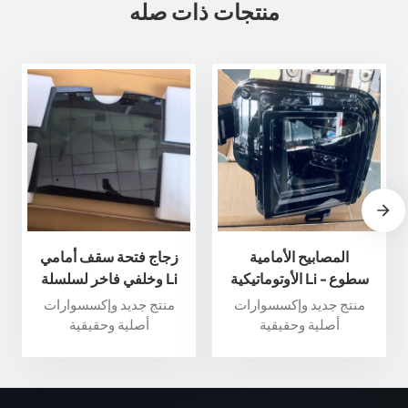
منتجات ذات صله
المصابيح الأمامية
زجاج فتحة سقف أمامي
الأوتوماتيكية Li - سطوع
وخلفي فاخر لسلسلة Li
وأداء فائقان لسلامة قصوى
Auto L - عزز تجربة القيادة
منتج جديد وإكسسوارات
منتج جديد وإكسسوارات
الخاصة بك
أصلية وحقيقية
أصلية وحقيقية