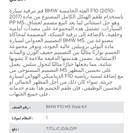
قم بترقية سيارة BMW الفئة الخامسة F10 (2010-
2017) باستخدام طقم الهيكل الكامل المصنوع من مادة
PP M5، وهو حل استثنائي لما بعد البيع مصمم لعشاق
السيارات. تشتمل هذه المجموعة على مصدات أمامية
وخلفية، بالإضافة إلى ترقية الشبكة، المصممة لمحاكاة
التصميم العدواني لسيارة BMW M5. مصنوعة من
مادة البولي بروبيلين عالية الجودة، وتوفر مجموعة
الجسم توازنًا مثاليًا بين التصميم خفيف الوزن والمتانة
الاستثنائية. تضمن هندستها الدقيقة ملاءمة لا تشوبها
شائبة، مما يجعلها خيارًا مثاليًا لتحول سلس. يعمل
التصميم المستوحى من M5 على تحسين المظهر
الديناميكي الهوائي لسيارة F10 مع إضافة لمسة رياضية
جريئة. سواء كان ذلك من أجل المظهر الجمالي أو
التحسين الوظيفي، فإن طقم الجسم هذا يقدم خدماته
على جميع الجبهات.
BMW F10 M5 Style Kit
رقم الصنف :
1
النظام (موك) :
T/T;L/C;D/A;D/P
دفع :