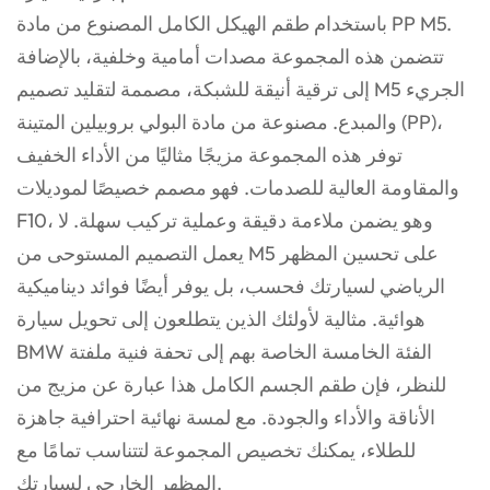
باستخدام طقم الهيكل الكامل المصنوع من مادة PP M5.
تتضمن هذه المجموعة مصدات أمامية وخلفية، بالإضافة
إلى ترقية أنيقة للشبكة، مصممة لتقليد تصميم M5 الجريء
والمبدع. مصنوعة من مادة البولي بروبيلين المتينة (PP)،
توفر هذه المجموعة مزيجًا مثاليًا من الأداء الخفيف
والمقاومة العالية للصدمات. فهو مصمم خصيصًا لموديلات
F10، وهو يضمن ملاءمة دقيقة وعملية تركيب سهلة. لا
يعمل التصميم المستوحى من M5 على تحسين المظهر
الرياضي لسيارتك فحسب، بل يوفر أيضًا فوائد ديناميكية
هوائية. مثالية لأولئك الذين يتطلعون إلى تحويل سيارة
BMW الفئة الخامسة الخاصة بهم إلى تحفة فنية ملفتة
للنظر، فإن طقم الجسم الكامل هذا عبارة عن مزيج من
الأناقة والأداء والجودة. مع لمسة نهائية احترافية جاهزة
للطلاء، يمكنك تخصيص المجموعة لتتناسب تمامًا مع
المظهر الخارجي لسيارتك.