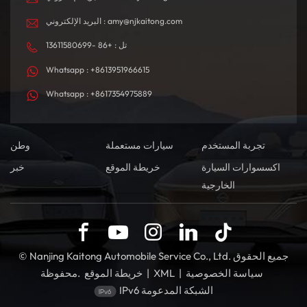
البريد الإلكتروني : amy@njkaitong.com
تل : +86 -13611580699
Whatsapp : +8613951966615
Whatsapp : +8617354975889
تجربة المستخدم
سيارات مستعملة
وطن
اكسسوارات السيارة
خريطة الموقع
خبر
الخارجية
© Nanjing Kaitong Automobile Service Co., Ltd. جميع الحقوق
سياسة الخصوصية
|
XML
|
خريطة الموقع
محفوظة.
IPv6 الشبكة المدعومة