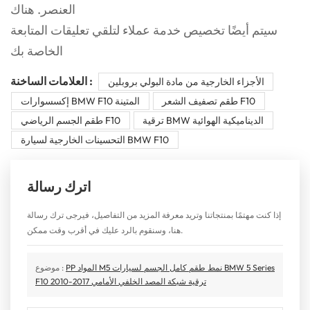
العنصر. هناك
سيتم أيضًا تخصيص خدمة عملاء لتلقي تعليقات المتابعة
الخاصة بك
العلامات الساخنة :
الأجزاء الخارجية من مادة البولي بروبلين
طقم تصفيف الشعر F10
إكسسوارات BMW F10 المتينة
ترقية BMW الديناميكية الهوائية
طقم الجسم الرياضي F10
التحسينات الخارجية لسيارة BMW F10
اترك رسالة
إذا كنت مهتمًا بمنتجاتنا وتريد معرفة المزيد من التفاصيل، فيرجى ترك رسالة
هنا، وسنقوم بالرد عليك في أقرب وقت ممكن.
PP المواد M5 نمط طقم كامل الجسم لسيارات BMW 5 Series
موضوع :
F10 2010-2017 ترقية شبكة المصد الخلفي الأمامي