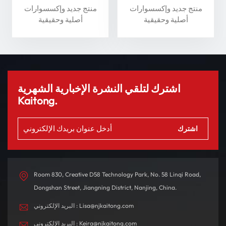
وأداء فائقان لسلامة قصوى
Auto L - عزز تجربة القيادة
منتج جديد وإكسسوارات
منتج جديد وإكسسوارات
الخاصة بك
أصلية وحقيقية
أصلية وحقيقية
اشترك لتلقي النشرة الإخبارية الشهرية
Kaitong.
Room 830, Creative D58 Technology Park, No. 58 Linqi Road,
Dongshan Street, Jiangning District, Nanjing, China.
البريد الإلكتروني : Lisa@njkaitong.com
البريد الإلكتروني : Keira@njkaitong.com