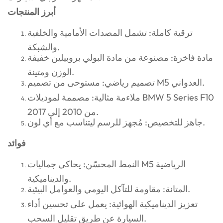
أبرز المنتجات
ترقية كاملة: تشمل المصدات الأمامية والخلفية
والشبكة.
مادة فاخرة: مصنوعة من مادة البولي بروبيلين خفيفة
الوزن ومتينة.
تصميم رياضي: مستوحى من تصميم M5 العدواني.
ملاءمة مثالية: مصممة لموديلات BMW 5 Series F10
من 2010 إلى 2017.
جاهز للتخصيص: مُجهز للرسم ليتناسب مع أي لون.
فوائد
النمط المحسّن: يحاكي جماليات M5 الرياضية
والديناميكية.
المتانة: مقاومة للتآكل اليومي والعوامل البيئية.
تعزيز الديناميكية الهوائية: يعمل على تحسين أداء
السيارة عن طريق تقليل السحب.