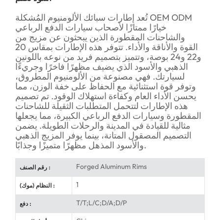
تُعد إطارات سبائك الألومنيوم المُشكلة OEM ODM
خيارًا ممتازًا لأصحاب سيارات الدفع الرباعي
والشاحنات المقطورة الذين يبحثون عن مزيج من
القوة والأناقة والأداء. تتوفر هذه الإطارات بمقاس 20
و22 و24 بوصة، وتتميز بتصميم فريد من نوعه باللونين
الذهبي والأسود الذي يضيف مظهرًا فاخرًا وجريءًا
لسيارتك. فهي مصنوعة من الألومنيوم المطروق،
وتوفر قوة استثنائية مع الحفاظ على خفة الوزن، مما
يحسن الأداء العام وكفاءة استهلاك الوقود. تم تصميم
هذه الإطارات لتتحمل المتطلبات الثقيلة للشاحنات
المقطورة وسيارات الدفع الرباعي الكبيرة، مما يجعلها
مثالية للقيادة في المدينة والرحلات الطويلة. يضمن
التصميم المصقول المتانة، بينما يوفر المزيج الذهبي
والأسود المذهل مظهرًا متميزًا وجذابًا.
Forged Aluminum Rims
رقم الصنف :
1
النظام (موك) :
T/T;L/C;D/A;D/P
دفع :