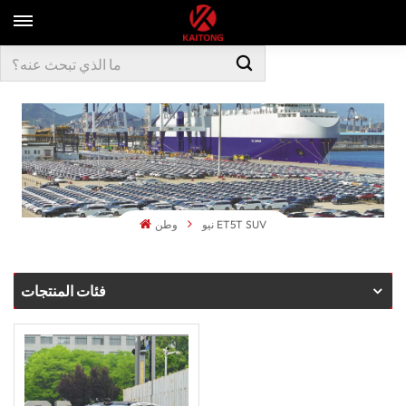
نيو ET5T SUV
وطن
فئات المنتجات