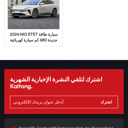
2024 NIO ET5T سيارة طاقة
جديدة 680 كم سيارة كهربائية
سياحية سيدان
اشترك لتلقي النشرة الإخبارية الشهرية
Kaitong.
Room 830, Creative D58 Technology Park, No. 58 Linqi Road,