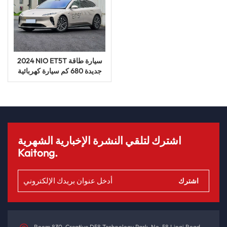
2024 NIO ET5T سيارة طاقة
جديدة 680 كم سيارة كهربائية
سياحية سيدان
اشترك لتلقي النشرة الإخبارية الشهرية
Kaitong.
Room 830, Creative D58 Technology Park, No. 58 Linqi Road,