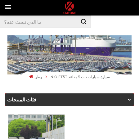
NIO ET5T سيارة سيارات ذات 5 مقاعد
وطن
فئات المنتجات