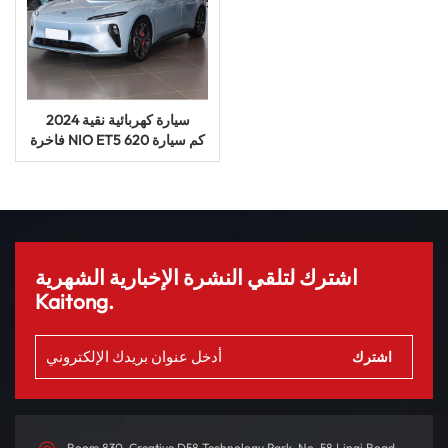
2024 سيارة كهربائية نقية
فاخرة NIO ET5 620 كم سيارة
طاقة جديدة سيارة UV
اشترك لتلقي النشرة الإخبارية الشهرية
Kaitong.
Room 830, Creative D58 Technology Park, No. 58 Linqi Road,