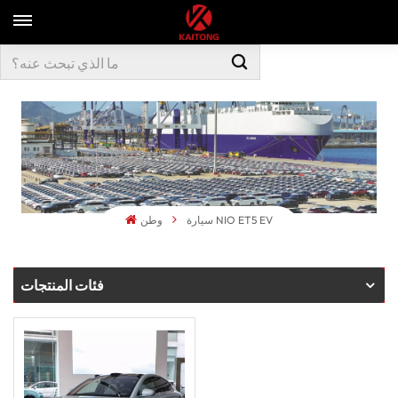
سيارة NIO ET5 EV
وطن
فئات المنتجات