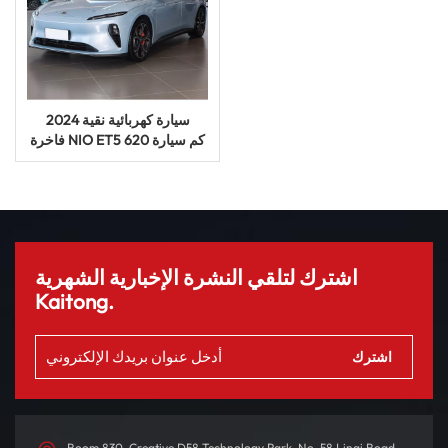
2024 سيارة كهربائية نقية
فاخرة NIO ET5 620 كم سيارة
طاقة جديدة سيارة UV
اشترك لتلقي النشرة الإخبارية الشهرية
Kaitong.
Room 830, Creative D58 Technology Park, No. 58 Linqi Road,