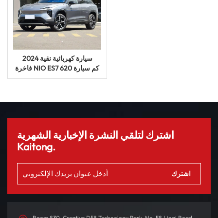
2024 سيارة كهربائية نقية
فاخرة NIO ES7 620 كم سيارة
طاقة جديدة سيارة UV
اشترك لتلقي النشرة الإخبارية الشهرية
Kaitong.
Room 830, Creative D58 Technology Park, No. 58 Linqi Road,