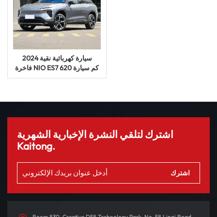
2024 سيارة كهربائية نقية
فاخرة NIO ES7 620 كم سيارة
طاقة جديدة سيارة UV
اشترك لتلقي النشرة الإخبارية الشهرية
Kaitong.
Room 830, Creative D58 Technology Park, No. 58 Linqi Road,