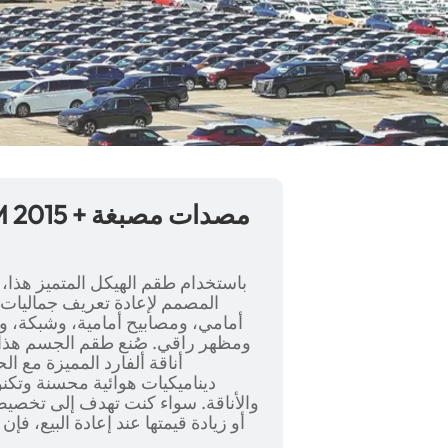
المصمم لإعادة تعريف جماليات
أمامي، ومصابيح أمامية، وشبكة، 
ومظهر راقي. صُنع طقم الجسم هذا م
أناقة ألفارد المميزة مع ا
ديناميكيات هوائية محسنة وتكن
والأناقة. سواء كنت تهدف إلى تخصي
أو زيادة قيمتها عند إعادة البيع، ف