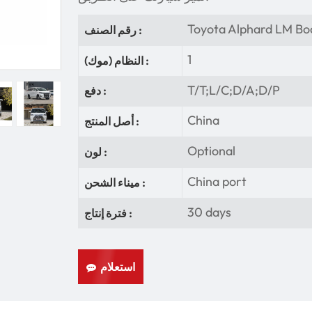
Toyota Alphard LM Bo
رقم الصنف :
1
النظام (موك) :
T/T;L/C;D/A;D/P
دفع :
China
أصل المنتج :
Optional
لون :
China port
ميناء الشحن :
30 days
فترة إنتاج :
استعلام