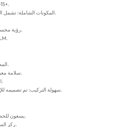
تصميم فاخر: يرتقي بأس
المكونات الشاملة: تشمل المصد الأمامي، والمصابيح الأمامية، والشبكة، والرفارف.
رؤية محسنة: مصابيح أمامية متقدمة لتعزيز السلامة على الطريق.
ملاءمة سل
المظهر الحديث: يحول جمالية سيارتك بتصميم جريء وأنيق.
سلامة معززة: توفر المصابيح الأمامية المتقدمة رؤية ليلية محسنة.
المتانة: مصممة لتحمل التآكل اليومي والظروف القاسية.
سهولة التركيب: تم تصميمه للإعداد الخالي من المتاعب مع لمسة نهائية بجودة المصنع.
أصحاب تويوتا ألفارد LM 2015+ يسعون للحصول على ترقية متميزة.
ركز السائقون على الجمع بين التصميم الفاخر والتطبيق العملي.