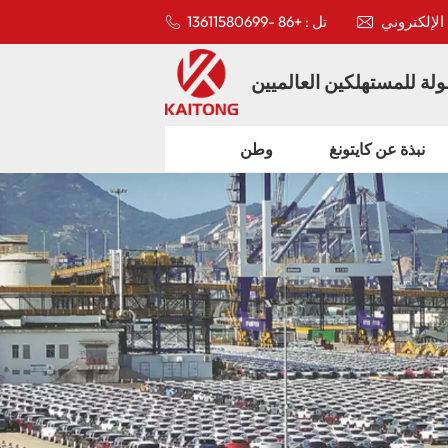
تل : +86 -13611580699
لة للمستهلكين العالميين
نبذة عن كايتونغ
وطن