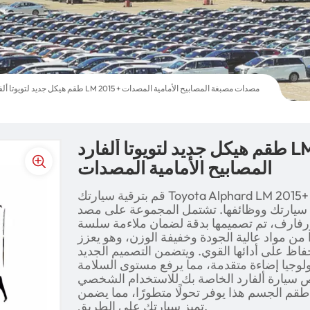
طقم هيكل جديد لتويوتا ألفارد LM 2015 + مصدات مصبغة المصابيح الأمامية المصدات
طقم هيكل جديد لتويوتا ألفارد LM 2015 + مصدات مصبغة
المصابيح الأمامية المصدات
قم بترقية سيارتك Toyota Alphard LM 2015+ باستخدام طقم الهيكل المتميز هذا،
 سيارتك ووظائفها. تشتمل المجموعة على مصد
ورفارف، تم تصميمها بدقة لضمان ملاءمة سلسة
ن مواد عالية الجودة وخفيفة الوزن، وهو يعزز
لحفاظ على أدائها القوي. ويتضمن التصميم الجديد
ولوجيا إضاءة متقدمة، مما يرفع مستوى السلامة
ص سيارة ألفارد الخاصة بك للاستخدام الشخصي
إن طقم الجسم هذا يوفر تحولًا متطورًا، مما يضمن
تميز سيارتك على الطريق.