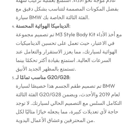
عادم موجه نحو الأداء. استمتع بعملية تركيب سهلة
بفضل المكونات المصممة لتتناسب بشكل دقيق مع
سيارة BMW الفئة الثالثة الخاصة بك.
:
الديناميكا الهوائية المحسنة
تم تصميم مجموعة M3 Style Body Kit مع أخذ الأداء
في الاعتبار، حيث تعمل على تحسين الديناميكيات
الهوائية لسيارتك، مما يعزز الاستقرار والتعامل عند
السرعات العالية. استمتع بقيادة أكثر تحكمًا بينما
تستمتع بالمظهر الجديد الأنيق.
:
مناسب تمامًا لـ G20/G28
تم تصميم طقم الجسم هذا خصيصًا لسيارة BMW
الفئة الثالثة G20/G28 لعام 2019 والأحدث، ويضمن
التكامل السلس مع التصميم الحالي لسيارتك. لا توجد
حاجة لأي تعديلات كبيرة، مما يجعله خيارًا مثاليًا لكل
من المحترفين وعشاق الأعمال اليدوية.