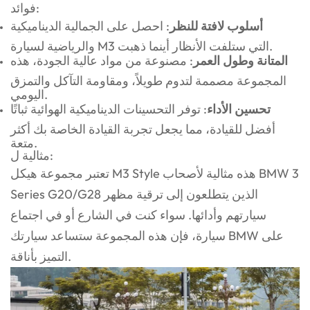
فوائد:
أسلوب لافتة للنظر
: احصل على الجمالية الديناميكية
والرياضية لسيارة M3 التي ستلفت الأنظار أينما ذهبت.
المتانة وطول العمر
: مصنوعة من مواد عالية الجودة، هذه
المجموعة مصممة لتدوم طويلاً، ومقاومة التآكل والتمزق
اليومي.
تحسين الأداء
: توفر التحسينات الديناميكية الهوائية ثباتًا
أفضل للقيادة، مما يجعل تجربة القيادة الخاصة بك أكثر
متعة.
مثالية ل:
تعتبر مجموعة هيكل M3 Style هذه مثالية لأصحاب BMW 3
Series G20/G28 الذين يتطلعون إلى ترقية مظهر
سيارتهم وأدائها. سواء كنت في الشارع أو في اجتماع
سيارة، فإن هذه المجموعة ستساعد سيارتك BMW على
التميز بأناقة.