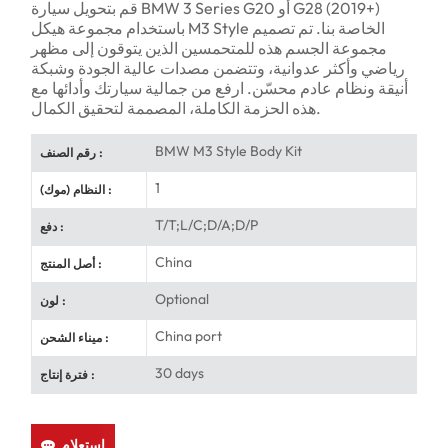
قم بتحويل سيارة BMW 3 Series G20 أو G28 (2019+)
باستخدام مجموعة هيكل M3 Style الخاصة بنا. تم تصميم
مجموعة الجسم هذه للمتحمسين الذين يتوقون إلى مظهر
رياضي وأكثر عدوانية، وتتضمن مصدات عالية الجودة وشبكة
أنيقة ونظام عادم محسّن. ارفع من جمالية سيارتك وأدائها مع
هذه الحزمة الكاملة، المصممة لتحقيق الكمال.
BMW M3 Style Body Kit
رقم الصنف :
1
النظام (موك) :
T/T;L/C;D/A;D/P
دفع :
China
أصل المنتج :
Optional
لون :
China port
ميناء الشحن :
30 days
فترة إنتاج :
استعلام