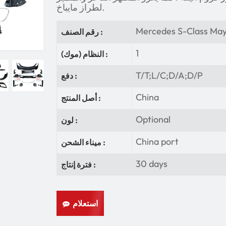
لطراز مايباخ.
Mercedes S-Class May
رقم الصنف :
1
النظام (موك) :
T/T;L/C;D/A;D/P
دفع :
China
أصل المنتج :
Optional
لون :
China port
ميناء الشحن :
30 days
فترة إنتاج :
استعلام