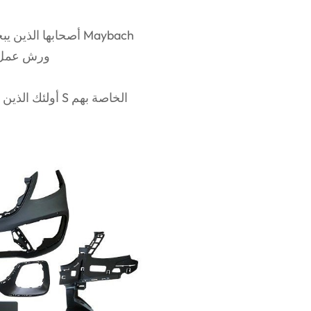
✔ Mercedes S-Class W222 (2014-2020) أصحابها الذين يبحثون عن ترقية Maybach
✔ ورش عمل
✔ أولئك الذين يتطلعون إلى تعزيز الجاذبية البصرية وقيمة إعادة البيع لفئة S الخاصة بهم