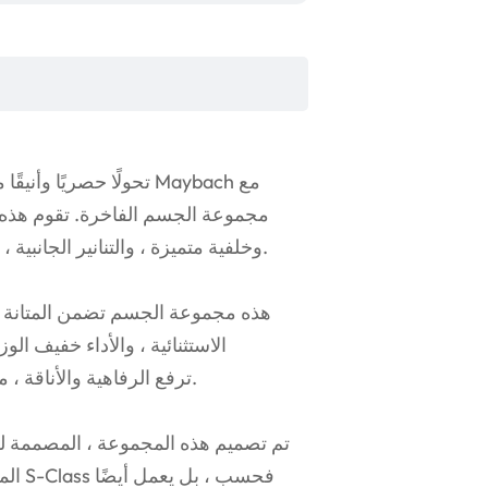
مجموعة الجسم الفاخرة. تقوم هذه 
وخلفية متميزة ، والتنانير الجانبية ، ولهجات الكروم ، مما يوفر مكانة وتطور نموذج مايباخ الراقي.
الاستثنائية ، والأداء خفيف ا
Maybach على غرار Maybach ترفع الرفاهية والأناقة ، مما يعزز وجود طريق سيارتك.
تم تصميم هذه المجموعة ، المصممة للت
المت