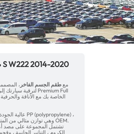
ط
رفع مرسيدس S-Class W222 (2014-2020) مع
طقم الجسم الفاخر
، المصمم
لترقية سيارتك إلى م
وهي توازن مثالي من المتان
تشتمل المجموعة على مصد أما
الكروم ، التنانير الجانبية ، وقح