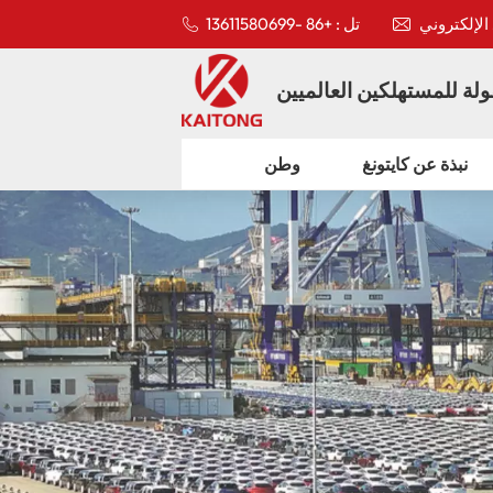
تل : +86 -13611580699
لة للمستهلكين العالميين
نبذة عن كايتونغ
وطن