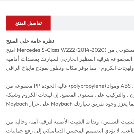
تفاصيل المنتج
نظرة عامة على المنتج
امنح Mercedes S-Class W222 (2014-2020) تحولًا حصريًا وأنيقًا مستوحى من Maybach مع
المجموعة بترقية المظهر الخارجي لسيارتك بمصدات أمامية
مصنوعة من PP عالية الجودة (polypropylene) ومواد ABS ، هذه مجموعة الجسم تضمن المتانة
لوزن ، والتركيب على مستوى المصنع. إن لهجات الكروم وشبكة
ثبيت السلس ، ونقاط التثبيت الأصلية لترقية آمنة وخالية من
اعب. لا يؤدي التصميم المحسن الديناميكي إلى رفع جماليات S-Class فحسب ، بل يعمل أيضًا