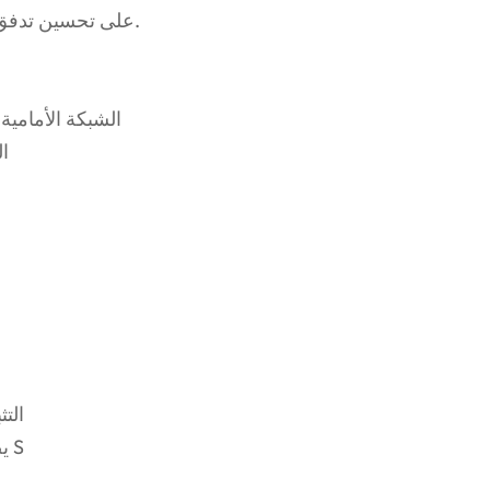
على تحسين تدفق الهواء والاستقرار ، مما يضمن توازنًا بين الرفاهية والوظائف.
الشبكة الأمامية 
مو
✔ ا
✔ يضيف قيمة إعادة البيع والجاذبية الفاخرة إلى فئة مرسيدس S