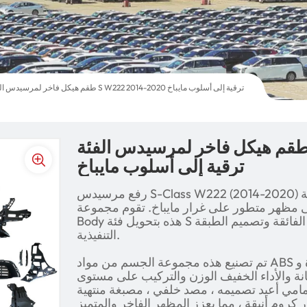
طقم هيكل فاخر لمرسيدس الفئة S W222 2014-2020 ترقية إلى أسلوب مايباخ
قم هيكل فاخر لمرسيدس الفئة S W222 2014-2020
ترقية إلى أسلوب مايباخ
ة
ظهر متطور على غرار مايباخ. تقوم مجموعة Premium Full
Body هذه بتحويل فئة S الخاصة بك مع الأناقة والحرفية الفائقة وتصميم الطبقة
التنفيذية.
تم تصنيع هذه مجموعة الجسم من مواد ABS عالية الجودة و PP (polypropylene) ،
ة والأداء الخفيف الوزن والتركيب على مستوى OEM.
مي أعيد تصميمه ، مصد خلفي ، مصبغة منتهية
ور كروم أنيقة ، مما يعزز المظهر الفاخر والمتميز