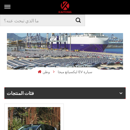
ليكسيانغ ميجا EV سيارة
وطن
فئات المنتجات