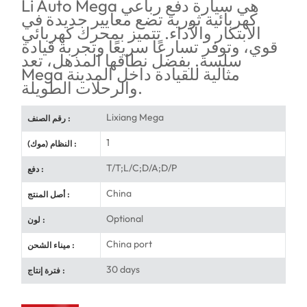
Li Auto Mega هي سيارة دفع رباعي
كهربائية ثورية تضع معايير جديدة في
الابتكار والأداء. تتميز بمحرك كهربائي
قوي، وتوفر تسارعًا سريعًا وتجربة قيادة
سلسة. بفضل نطاقها المذهل، تعد
Mega مثالية للقيادة داخل المدينة
والرحلات الطويلة.
Lixiang Mega
رقم الصنف :
1
النظام (موك) :
T/T;L/C;D/A;D/P
دفع :
China
أصل المنتج :
Optional
لون :
China port
ميناء الشحن :
30 days
فترة إنتاج :