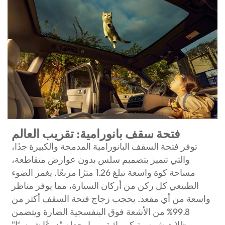
فتحة سقف بانورامية: تقريب العالم
توفر فتحة السقف البانورامية المدمجة والكبيرة جدًا،
والتي تتميز بتصميم سلس بدون عوارض متقاطعة،
مساحة كوة واسعة تبلغ 1.26 مترًا مربعًا. يغمر الضوء
الطبيعي كل ركن من أركان السيارة، مما يوفر مناظر
واسعة من أي مقعد. يحجب زجاج فتحة السقف أكثر من
99.8% من الأشعة فوق البنفسجية الضارة ويتضمن
مظلات شمسية كهربائية، مما يجعله "درعًا شمسيًا"