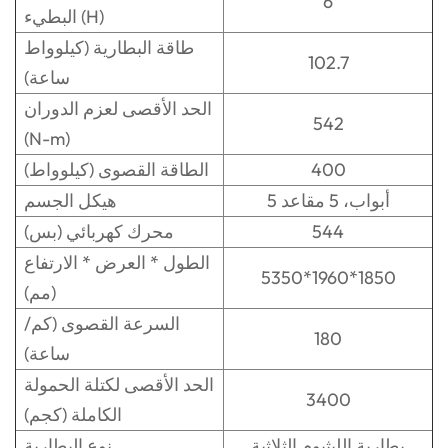
6
البطيء (H)
طاقة البطارية (كيلوواط
102.7
ساعة)
الحد الأقصى لعزم الدوران
542
(N-m)
400
الطاقة القصوى (كيلوواط)
5 أبواب، 5 مقاعد
هيكل الجسم
544
محرك كهربائي (بس)
الطول * العرض * الارتفاع
5350*1960*1850
(مم)
السرعة القصوى (كم/
180
ساعة)
الحد الأقصى لكتلة الحمولة
3400
الكاملة (كجم)
بطارية الليثيوم الثلاثية
نوع البطارية