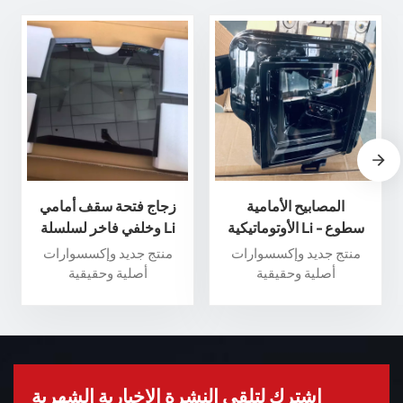
المصابيح الأمامية
زجاج فتحة سقف أمامي
الأوتوماتيكية Li - سطوع
وخلفي فاخر لسلسلة Li
وأداء فائقان لسلامة قصوى
Auto L - عزز تجربة القيادة
منتج جديد وإكسسوارات
منتج جديد وإكسسوارات
الخاصة بك
أصلية وحقيقية
أصلية وحقيقية
اشترك لتلقي النشرة الإخبارية الشهرية