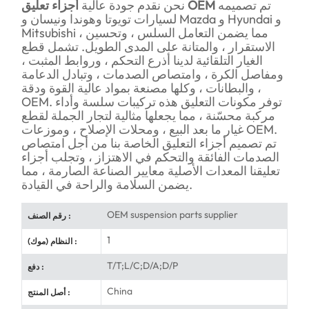
تم تصميمه
أجزاء تعليق OEM
نحن نقدم جودة عالية
لسيارات تويوتا وهوندا ونيسان و Mazda و Hyundai و
Mitsubishi ، مما يضمن التعامل السلس ، وتحسين
الاستقرار ، والمتانة على المدى الطويل. تشمل قطع
الغيار التلقائية لدينا أذرع التحكم ، وروابط المثبت ،
ومفاصل الكرة ، وامتصاص الصدمات ، وتبادل الدعامة
، والبطانات ، وكلها مصنعة بمواد عالية القوة ودقة
OEM. توفر مكونات التعليق هذه تركيبات سلسة وأداء
مركبة محسّنة ، مما يجعلها مثالية لتجار الجملة لقطع
غيار ما بعد البيع ، ومحلات الإصلاح ، وموزعات OEM.
تم تصميم أجزاء التعليق الخاصة بنا من أجل امتصاص
الصدمات الفائقة والتحكم في الاهتزاز ، وتجلب أجزاء
تعليقنا المعدات الأصلية معايير الصناعة الصارمة ، مما
يضمن السلامة والراحة في القيادة.
OEM suspension parts supplier
رقم الصنف :
1
النظام (موك) :
T/T;L/C;D/A;D/P
دفع :
China
أصل المنتج :