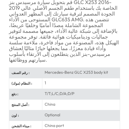
قم بتحويل سيارة مرسيدس بنز GLC X253 2016-
2019 الخاصة بك باستخدام طقم الجسم الأصلي عالي
الجودة المصمم لترقية سيارتك إلى المظهر العدواني
المستوحى من الأداء GLC63S AMG. تتضمن هذه
المجموعة الشاملة مصدًا أماميًا وخلفيًا عريضًا،
بالإضافة إلى شبكة عالية الأداء، جميعها مصممة لتوفير
جماليات وديناميكيات هوائية فائقة. توفر مجموعة
الهيكل هذه، المصنوعة من مواد فاخرة، ملاءمة سلسة
وأداء قيادة معززًا، مما يجعلها خيارًا مثاليًا لعشاق
مرسيدس-بنز الذين يتطلعون إلى الارتقاء بأسلوب
سيارتهم ووظائفها.
Mercedes-Benz GLC X253 body kit
رقم الصنف :
1
النظام (موك) :
T/T;L/C;D/A;D/P
دفع :
China
أصل المنتج :
Optional
لون :
China port
ميناء الشحن :