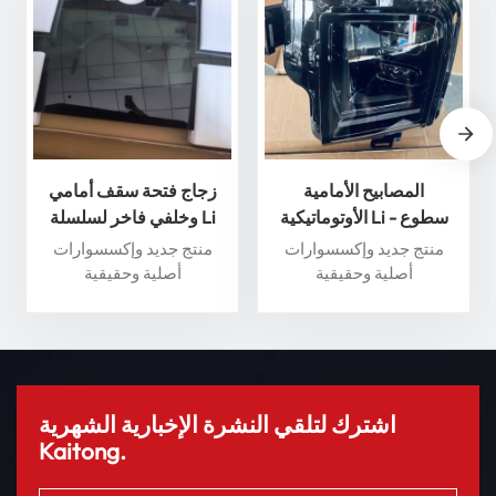
المصابيح الأمامية
زجاج فتحة سقف أمامي
الأوتوماتيكية Li - سطوع
وخلفي فاخر لسلسلة Li
وأداء فائقان لسلامة قصوى
Auto L - عزز تجربة القيادة
منتج جديد وإكسسوارات
منتج جديد وإكسسوارات
الخاصة بك
أصلية وحقيقية
أصلية وحقيقية
اشترك لتلقي النشرة الإخبارية الشهرية
Kaitong.