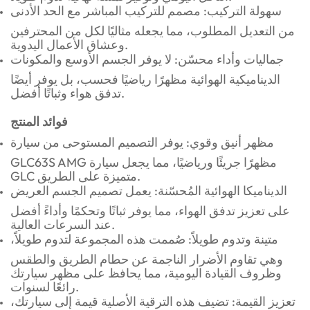
سهولة التركيب: مصمم للتركيب المباشر مع الحد الأدنى
من التعديل المطلوب، مما يجعله مثاليًا لكل من المحترفين
وعشاق الأعمال اليدوية.
جماليات وأداء محسّن: لا يوفر الجسم الأوسع والمكونات
الديناميكية الهوائية مظهرًا رياضيًا فحسب، بل يوفر أيضًا
تدفق هواء وثباتًا أفضل.
فوائد المنتج
مظهر أنيق وقوي: يوفر التصميم المستوحى من سيارة
GLC63S AMG مظهرًا جريئًا ورياضيًا، مما يجعل سيارة
GLC متميزة على الطريق.
الديناميكا الهوائية المُحسّنة: يعمل تصميم الجسم العريض
على تعزيز تدفق الهواء، مما يوفر ثباتًا وتحكمًا وأداءً أفضل
عند السرعات العالية.
متينة وتدوم طويلاً: صُممت هذه المجموعة لتدوم طويلاً،
وهي تقاوم الأضرار الناجمة عن حطام الطريق والطقس
وظروف القيادة اليومية، مما يحافظ على مظهر سيارتك
رائعًا لسنوات.
تعزيز القيمة: تضيف هذه الترقية الأصلية قيمة إلى سيارتك،