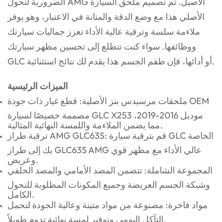
الضرورية لتحول AMG الأصيل. تم تصميم ملحق السيارة
الأصلي هذا مع وضع الدقة والمتانة في الاعتبار، وهو يوفر
ملاءمة سلسة وترقية عالية الأداء تعزز جماليات سيارتك
ووظائفها. سواء كنت تتطلع إلى تحسين مظهر سيارتك
GLC أو أدائها، فإن طقم الجسم هذا يقدم لك نتائج استثنائية.
الميزات الرئيسية
ملحقات مرسيدس بنز الأصلية: قطع غيار ذات جودة OEM
مصممة خصيصًا لسيارة GLC X253 موديل 2016-2019،
مما يضمن الملاءمة واللمسة النهائية المثالية.
ترقية طراز AMG GLC63S: قم بترقية سيارة GLC الخاصة
بك إلى طراز GLC63S AMG عالي الأداء مع مظهر قوي
وعريض.
المجموعة الشاملة: تتضمن المصد الأمامي والمصد الخلفي
وشبكة الجسم العريضة وجميع المكونات المطلوبة للتحول
الكامل.
مواد فاخرة: مصنوعة من مواد متينة وعالية الجودة لتحمل
التآكل اليومي وتوفير لمسة نهائية تدوم طويلاً.