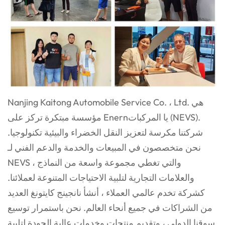
Nanjing Kaitong Automobile Service Co. ، Ltd. هي
يا
المركبات (NEVS).
مؤسسة مبتكرة تركز على Enern
شركتنا مكرسة لتعزيز النقل الخضراء والبيئية
تكنولوجيا.
نحن متخصصون في المبيعات والخدمة والدعم الفني لـ
NEVS ، والتي تغطي مجموعة واسعة
من النماذج
والعلامات التجارية لتلبية الاحتياجات المتنوعة لعملائنا.
كشركة تخدم عالمي
العملاء ، أنشأ نانجينج كايتونغ العديد
من الشراكات في جميع أنحاء العالم. نحن باستمرار
توسيع
سوقنا الدولي ، وتقديم منتجات وخدمات عالية الجودة لتلبية