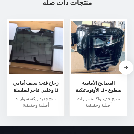
منتجات ذات صله
المصابيح الأمامية
زجاج فتحة سقف أمامي
الأوتوماتيكية Li - سطوع
وخلفي فاخر لسلسلة Li
وأداء فائقان لسلامة قصوى
Auto L - عزز تجربة القيادة
منتج جديد وإكسسوارات
منتج جديد وإكسسوارات
الخاصة بك
أصلية وحقيقية
أصلية وحقيقية