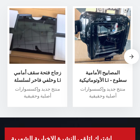
المصابيح الأمامية
زجاج فتحة سقف أمامي
الأوتوماتيكية Li - سطوع
وخلفي فاخر لسلسلة Li
وأداء فائقان لسلامة قصوى
Auto L - عزز تجربة القيادة
منتج جديد وإكسسوارات
منتج جديد وإكسسوارات
الخاصة بك
أصلية وحقيقية
أصلية وحقيقية
اشترك لتلقي النشرة الإخبارية الشهرية