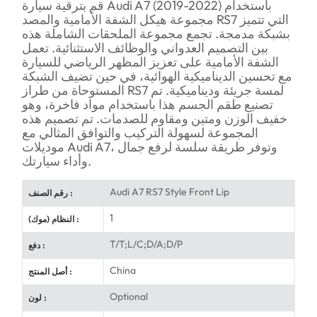
قم بترقية سيارة Audi A7 (2019-2022) باستخدام
مجموعة هيكل الشفة الأمامية والمصد RS7 التي تتميز
بشبكة مدمجة. تجمع مجموعة الملحقات الشاملة هذه
بين التصميم العدواني والوظائف الاستثنائية. تعمل
الشفة الأمامية على تعزيز المظهر الرياضي للسيارة
مع تحسين الديناميكية الهوائية، في حين تضيف الشبكة
المستوحاة من طراز RS7 لمسة جريئة وديناميكية. تم
تصنيع طقم الجسم هذا باستخدام مواد فاخرة، وهو
خفيف الوزن ومتين ومقاوم للصدمات. تم تصميم هذه
المجموعة لسهولة التركيب والتوافق المثالي مع
موديلات Audi A7، وتوفر طريقة سلسة لرفع جمال
وأداء سيارتك.
Audi A7 RS7 Style Front Lip
رقم الصنف :
1
النظام (موك) :
T/T;L/C;D/A;D/P
دفع :
China
أصل المنتج :
Optional
لون :