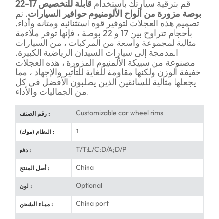
قم بترقية سيارتك باستخدام
قابلة للتخصيص 17-22
بوصة مزورة من ألواح الألومنيوم حوافير السيارات
. تم
تصميم هذه العجلات لتوفير قوة استثنائية ومتانة وأداء.
بأحجام تتراوح بين 17 و 22 بوصة ، فإنها توفر ملاءمة
مثالية لمجموعة واسعة من المركبات ، من السيارات
المدمجة إلى سيارات السيدان الرياضية الكبيرة.
مصنوعة من سبيكة الألمنيوم المزورة ، هذه العجلات
خفيفة الوزن ولكنها مقاومة للغاية للتأثير والإجهاد ، مما
يجعلها مثالية للسائقين الذين يطلبون الأفضل في كل
من الجماليات والأداء.
Customizable car wheel rims
رقم الصنف :
1
النظام (موك) :
T/T;L/C;D/A;D/P
دفع :
China
أصل المنتج :
Optional
لون :
China port
ميناء الشحن :