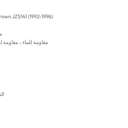
مصابيح الإشارة بديل بديل باستبدال OEM ل  (1992-1996
عدسة البولي 
مقاومة للماء ، مقاومة 
ال