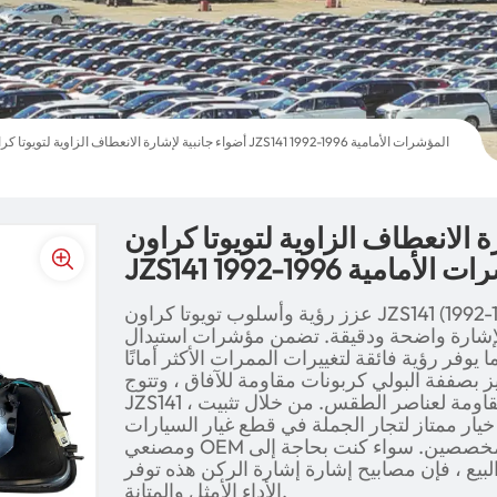
أضواء جانبية لإشارة الانعطاف الزاوية لتويوتا كراون JZS141 1992-1996 المؤشرات الأمامية
ة الانعطاف الزاوية لتويوتا كراون
JZS14 المؤشرات الأمامية
عزز رؤية وأسلوب تويوتا كراون JZS141 (1992-1996) مع هذه الأضواء الجانبية لدوران
ارة واضحة ودقيقة. تضمن مؤشرات استبدال OEM الأمامية
يوفر رؤية فائقة لتغييرات الممرات الأكثر أمانًا
ففة البولي كربونات مقاومة للآفاق ، وتتوج Toyota Crown
JZS141 ، توفر أضواء إشارة استثنائية ومقاومة لعناصر الطقس. من خلال تثبيت
يار ممتاز لتجار الجملة في قطع غيار السيارات
ومصنعي OEM وموزعين إضاءة السيارات المخصصين. سواء كنت بحاجة إلى
البيع ، فإن مصابيح إشارة إشارة الركن هذه توفر
الأداء الأمثل والمتانة.