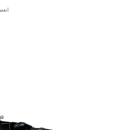
JZS141
ت