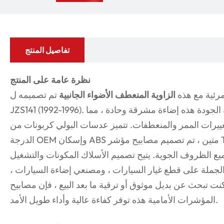
تفاصيل المنتج
نظرة عامة على المنتج
رئية مع هذه
الزاوية المنعطف الأضواء الجانبية
تم تصميمه ل Toyota Crown
JZS141 (1992-1996). توفر مصابيح المؤشرات الأمامية عالية الجودة هذه إضاءة مشرقة وحادة ، مما
ييرات الممر والمنعطفات. تتميز عدسات البولي كربونات من
الدرجة OEM وإسكان ABS متين ، تم تصميم مصابيح مؤشر Toyota Crown JZS141 لمقاومة التأثير
لجميع الظروف الجوية. يتيح تصميم الأسلاك المكونات والتشغيل
ر الجملة على قطع غيار السيارات ، ومصنعي إضاءة السيارات ،
 تبحث عن بديل موثوق أو ترقية ما بعد البيع ، فإن مصابيح
المؤشرات الأمامية هذه توفر كفاءة عالية وأداء طويل الأمد.