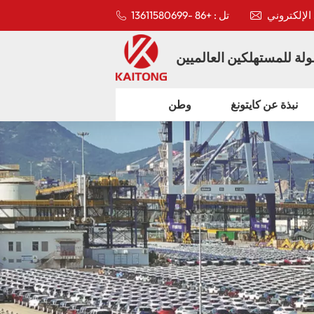
تل : +86 -13611580699
لة للمستهلكين العالميين
نبذة عن كايتونغ
وطن