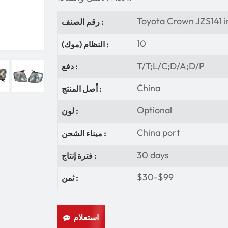
Toyota Crown JZS141 in
رقم الصنف :
10
النظام (موك) :
T/T;L/C;D/A;D/P
دفع :
China
أصل المنتج :
Optional
لون :
China port
ميناء الشحن :
30 days
فترة إنتاج :
$30-$99
ثمن :
استعلام