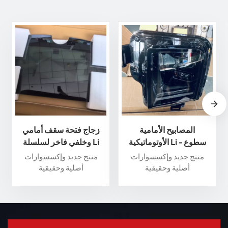
المصابيح الأمامية
زجاج فتحة سقف أمامي
الأوتوماتيكية Li - سطوع
وخلفي فاخر لسلسلة Li
وأداء فائقان لسلامة قصوى
Auto L - عزز تجربة القيادة
منتج جديد وإكسسوارات
منتج جديد وإكسسوارات
الخاصة بك
أصلية وحقيقية
أصلية وحقيقية