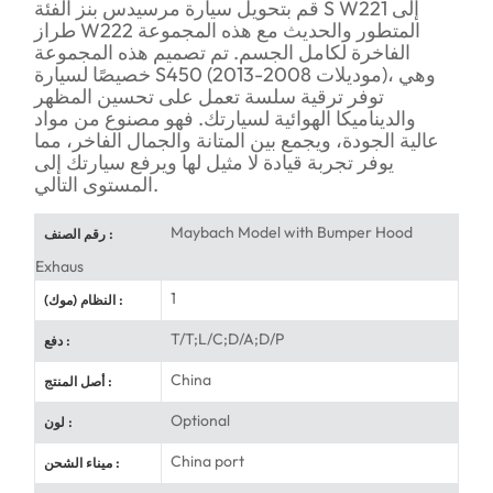
قم بتحويل سيارة مرسيدس بنز الفئة S W221 إلى
طراز W222 المتطور والحديث مع هذه المجموعة
الفاخرة لكامل الجسم. تم تصميم هذه المجموعة
خصيصًا لسيارة S450 (موديلات 2008-2013)، وهي
توفر ترقية سلسة تعمل على تحسين المظهر
والديناميكا الهوائية لسيارتك. فهو مصنوع من مواد
عالية الجودة، ويجمع بين المتانة والجمال الفاخر، مما
يوفر تجربة قيادة لا مثيل لها ويرفع سيارتك إلى
المستوى التالي.
Maybach Model with Bumper Hood
رقم الصنف :
Exhaus
1
النظام (موك) :
T/T;L/C;D/A;D/P
دفع :
China
أصل المنتج :
Optional
لون :
China port
ميناء الشحن :