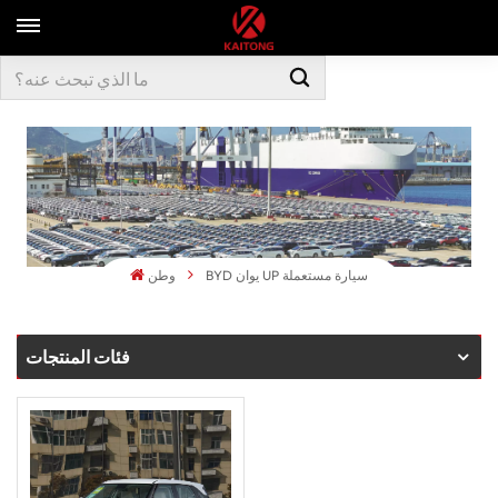
BYD يوان UP سيارة مستعملة
وطن
فئات المنتجات