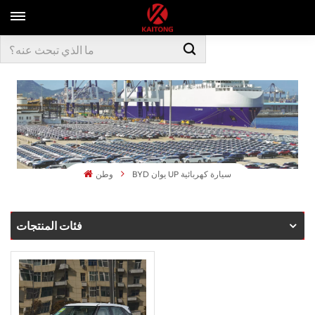
BYD يوان UP سيارة كهربائية
وطن
فئات المنتجات