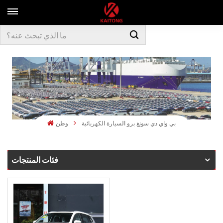
بي واي دي سونغ برو السيارة الكهربائية
وطن
فئات المنتجات