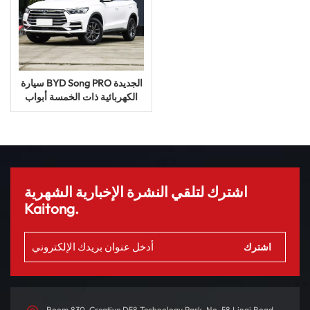
سيارة BYD Song PRO الجديدة
الكهربائية ذات الخمسة أبواب
والخمسة مقاعد بسعر المصنع
لعام 2024
اشترك لتلقي النشرة الإخبارية الشهرية
Kaitong.
Room 830, Creative D58 Technology Park, No. 58 Linqi Road,