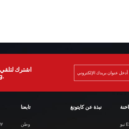
اشترك لتلقي ا
الش
اخنة
نبذة عن كايتونغ
تابعنا
gy
نيو ES8 مركبات الطاقة
وطن