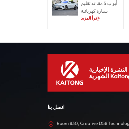
أبواب 5 مقاعد تقليم
سيارة كهربائية
إقرأ المزيد
لنشرة الإخبارية
هرية Kaitong.
اتصل بنا
Room 830, Creative D58 Technolo