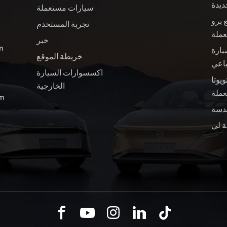
ديدة
سيارات مستعملة
 برو
تجربة المستخدم
عملة
خبر
ال
يارة
خريطة الموقع
باعي
اكسسوارات السيارة
ويوتا BZ4X سيارة
الخارجية
ملة
الب
ة لي