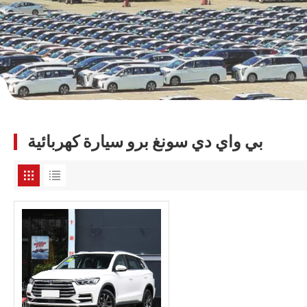
بي واي دي سونغ برو سيارة كهربائية