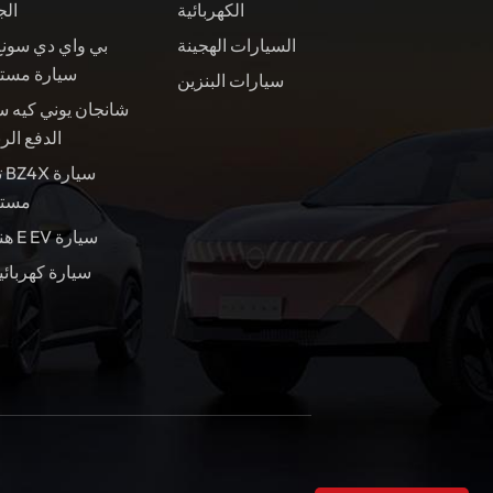
الكهربائية
الج
السيارات الهجينة
بي واي دي سونغ
سيارة مست
سيارات البنزين
شانجان يوني كيه س
الدفع الر
ت
مستع
هندسة E EV سيارة
سيارة كهربائي