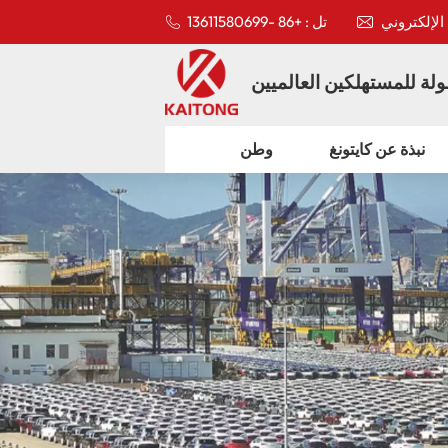
تل : +86 -13611580699
لة للمستهلكين العالميين
نبذة عن كايتونغ
وطن