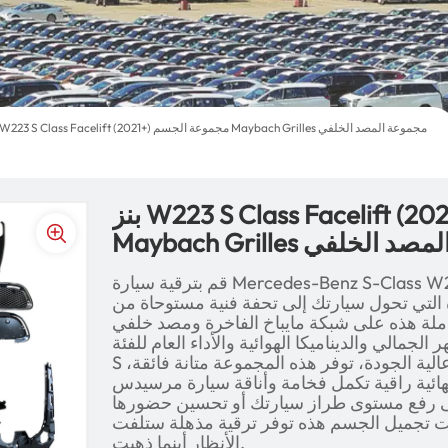
بنز W223 S Class Facelift (2021+) مجموعة الجسم Maybach Grilles مجموعة المصد الخلفي
بنز W223 S Class Facelift (2021+) مجموعة الجسم
 مجموعة المصد الخلفي
قم بترقية سيارة Mercedes-Benz S-Class W223 (2021+) باستخدام مجموعة
التي تحول سيارتك إلى تحفة فنية مستوحاة من
املة هذه على شبكة مايباخ الفاخرة ومصد خلفي
الجمالي والديناميكا الهوائية والأداء العام للفئة
S الخاصة بك. مصنوعة من مواد عالية الجودة، توفر هذه المجموعة متانة فائقة،
نهائية راقية تكمل فخامة وأناقة سيارة مرسيدس
لى رفع مستوى طراز سيارتك أو تحسين حضورها
 تجميل الجسم هذه توفر ترقية مذهلة ستلفت
الأنظار أينما ذهبت.