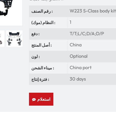
W223 S-Class body ki
رقم الصنف :
1
النظام (موك) :
T/T;L/C;D/A;D/P
دفع :
China
أصل المنتج :
Optional
لون :
China port
ميناء الشحن :
30 days
فترة إنتاج :
استعلام