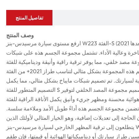
تفاصيل المنتج
وصف المنتج
ارفع مستوى سيارة مرسيدس-بنز W223 الفئة-S (2021 وما بعدها) مع مجموعة الهيكل المتميزة
 فاخرة وعالية الأداء. تشتمل مجموعة الجسم هذه على شبكات
د خلفي، مما يوفر ترقية راقية وأنيقة وديناميكية للفئة S الخاصة بك.
تم تصميم هذه المجموعة بشكل مثالي لتناسب طراز 2021+ من الفئة S، وتوفر مظهرًا بجودة OEM
ائية لسيارتك. تم تصميم شبكات مايباخ بشكل مثالي، مما يكمل
التصميم المتطور للفئة S مع إضافة مظهر جريء ومذهل. تم تصميم مجموعة المصد الخلفي لتوفير
 تضمن مجموعة الجسم هذه أداءً طويل الأمد وملاءمة سلسة.
لحاجة إلى تعديلات إضافية، وهو الخيار المثالي لأولئك الذين
يتطلعون إلى ترقية المظهر الخارجي لسيارة مرسيدس-بنز W223 S-Class بمظهر متطور مستوحى
طراز سيارتك أو ديناميكياتها الهوائية أو قيمتها، فإن طقم