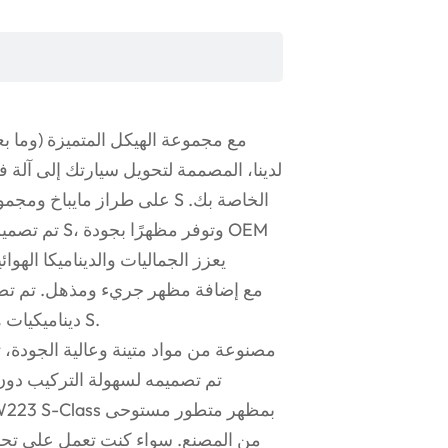
لدينا، المصممة لتحويل سيارتك إلى آلة
على طراز مايباخ ومجموعة مص
يعزز الجماليات والديناميكا الهو
ديناميكيات هوائية محسنة ومظهر جريء وأنيق يكمل الأناقة الراقية للفئة S.
مصنوعة من مواد متينة وعالية الجودة،
تم تصميمه لسهولة التركيب دون ا
من المصنع. سواء كنت تعمل على تحسين 