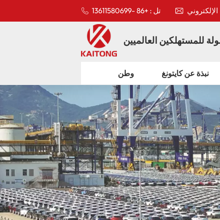
تل : +86 -13611580699
لة للمستهلكين العالميين
نبذة عن كايتونغ
وطن