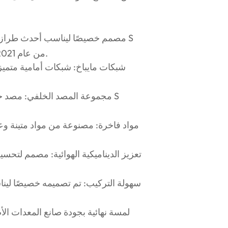
من عام 2021 وما بعده، مما يضمن ملاءمة مثالية دون الحاجة إلى تعديلات.
شبكات مايباخ: شبكات أمامية متميزة 
مجموعة المصد الخلفي: مصد خلف
مواد فاخرة: مصنوعة من مواد متينة وعال
تعزيز الديناميكية الهوائية: مصمم لتحس
سهولة التركيب: تم تصميمه خصيصًا ليناس
لمسة نهائية بجودة صانع المعدات الأ