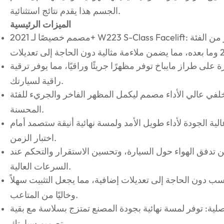
الجسم هذا يقدم نتائج استثنائية.
الميزات الرئيسية
مصمم خصيصًا لـ 2021+ W223 S-Class Facelift: مصمم خصيصًا ليناسب أحدث طراز من الفئة S
على طراز مايباخ توفر مظهرًا جريئًا وراقيًا، مما يوفر ترقية
راقية لسيارتك.
ي عالي الأداء مصمم ليكمل المظهر الفاخر والجريء للفئة S
المحسنة.
ية الجودة لأداء طويل الأمد ولمسة نهائية أنيقة ستصمد أمام
اختبار الزمن.
ين تدفق الهواء حول السيارة، وتحسين الاستقرار والتحكم عند
السرعات العالية.
ب دون الحاجة إلى تعديلات إضافية، مما يجعل التثبيت سهلاً
وخاليًا من المتاعب.
صلية: توفر لمسة نهائية بجودة المصنع تمتزج بسلاسة مع بقية
تصميم سيارتك.