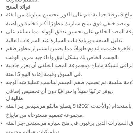
فوائد المنتج
ترقية جمالية: قم على الفور بتحسين سيارتك من الفئة S من خلال شبكة أمامية مستوحاة من مايباخ
ومصد خلفي قوي يمنح سيارتك مظهرًا أكثر فخامة ورياضية.
موعة المصد الخلفي على تحسين تدفق الهواء، مما يساعد على
تقليل السحب وزيادة ثبات السيارة عند السرعات العالية.
 فاخرة صُممت لتدوم طويلاً، مما يضمن استمرار مظهر طقم
الجسم الخاص بك بشكل أنيق وأداء جيد بمرور الوقت.
الراقي لشبكة مايباخ ومجموعة المصد الخلفي أن يعزز جاذبية
الفئة S في السوق وقيمة إعادة البيع.
مة سلسة: تم تصميم طقم الجسم ليناسب عملية شد الوجه W223 S-Class بشكل مثالي، مما
يوفر تركيبًا سهلاً واحترافيًا دون أي تخصيص إضافي.
مثالية ل
يتطلع مالكو مرسيدس بنز الفئة S (2021 والأحدث) إلى ترقية جماليات سياراتهم وأدائها باستخدام
مجموعة تصميم مستوحاة من مايباخ.
سيارات الذين يرغبون في منح سيارة مرسيدس-بنز الفئة-S مظهرًا متميزًا وعالي الأداء مع
ديناميكيات هوائية محسنة.