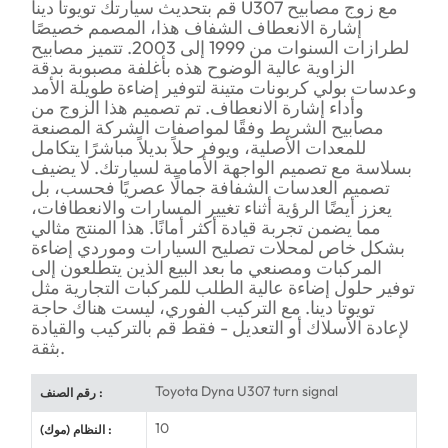
قم بتحديث سيارتك تويوتا دينا U307 مع زوج مصابيح
إشارة الانعطاف الشفاف هذا، المصمم خصيصًا
لطرازات السنوات من 1999 إلى 2003. تتميز مصابيح
الزاوية عالية الوضوح هذه بأغلفة مصبوبة بدقة
وعدسات بولي كربونات متينة لتوفير إضاءة طويلة الأمد
وأداء إشارة الانعطاف. تم تصميم هذا الزوج من
مصابيح الشريط وفقًا لمواصفات الشركة المصنعة
للمعدات الأصلية، ويوفر حلاً بديلاً مباشرًا يتكامل
بسلاسة مع تصميم الواجهة الأمامية لسيارتك. لا يضيف
تصميم العدسات الشفافة جمالًا عصريًا فحسب، بل
يعزز أيضًا الرؤية أثناء تغيير المسارات والانعطافات،
مما يضمن تجربة قيادة أكثر أمانًا. هذا المنتج مثالي
بشكل خاص لمحلات تصليح السيارات وموردي إضاءة
المركبات ومصنعي ما بعد البيع الذين يتطلعون إلى
توفير حلول إضاءة عالية الطلب للمركبات التجارية مثل
تويوتا دينا. مع التركيب الفوري، ليست هناك حاجة
لإعادة الأسلاك أو التعديل - فقط قم بالتركيب والقيادة
بثقة.
Toyota Dyna U307 turn signal
رقم الصنف :
10
النظام (موك) :