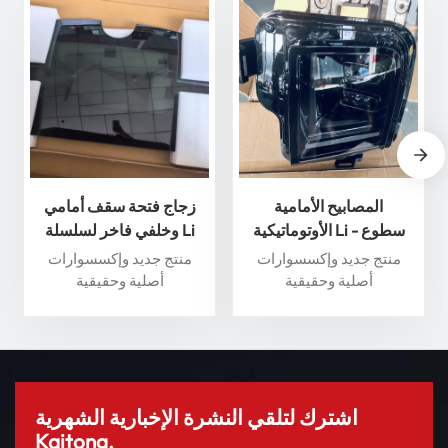
المصابيح الأمامية
زجاج فتحة سقف أمامي
الأوتوماتيكية Li - سطوع
وخلفي فاخر لسلسلة Li
وأداء فائقان لسلامة قصوى
Auto L - عزز تجربة القيادة
منتج جديد وإكسسوارات
منتج جديد وإكسسوارات
الخاصة بك
أصلية وحقيقية
أصلية وحقيقية
اشترك لتلقي النشرة الإخبارية الشهرية
Kaitong.