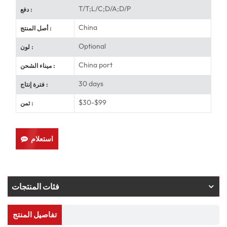
T/T;L/C;D/A;D/P
دفع :
China
أصل المنتج :
Optional
لون :
China port
ميناء الشحن :
30 days
فترة إنتاج :
$30-$99
ثمن :
استعلام
فئات المنتجات
تفاصيل المنتج