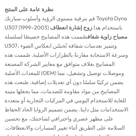
نظرة عامة على المنتج
قم بترقية مستوى الرؤية وأسلوب سيارتك Toyota Dyna
U307 (1999–2003) باستخدام هذا
زوج إشارة انعطاف
مصباح زاوية شفاف
صُممت هذه المصابيح خصيصًا لسلسلة
U307، وتتميز بعدسات شفافة تُحسّن انعكاس الضوء
وسرعة الاستجابة مقارنةً بالطرازات الأصلية. صُممت هذه
المصابيح بغلاف متوافق مع معايير الشركة المصنعة
للمعدات الأصلية (OEM) وموصلات توصيل وتشغيل، مما
يضمن تركيبًا سلسًا دون أي تعديلات إضافية. صُنعت هذه
المصابيح من مواد مقاومة للصدمات، مما يجعلها متينة
للغاية للاستخدام اليومي في المركبات التجارية أو متعددة
الاستخدامات مثل داينا. يضمن تصميم الزوايا الحاد الحفاظ
على مظهر عصري واحترافي لشاحنتك، مع تحسين
السلامة على الطريق أثناء تغيير المسارات والانعطافات.