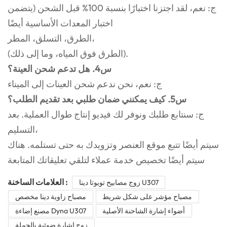
ج: نعم، لقد اجتزنا اختبارًا بنسبة 100% قبل الشحن (يتضمن
اختبار المعدات الأساسية أيضًا
الطرق، التسلق، المطر،
(الطرق فوق المياه، وما إلى ذلك).
س4. هل تدعم شحن العينة؟
ج: نعم، نحن ندعم شحن العينات إلى الميناء
س5. كيف يمكنني ضمان طلبي بعد تقديم الطلب؟
ج: سنتابع طلبك ونوفر لك فيديو إنتاج طوال العملية. بعد
التسليم،
سيتم أيضًا تتبع موقع العنصر وتزويدك به حتى تستلمه. هناك
سيتم أيضًا تخصيص خدمة عملاء لتلقي تعليقاتك المتابعة
العلامات الساخنة :
زوج مصابيح تويوتا دينا U307
مصباح مؤشر على شكل شريط
مصباح زاوية دينا مخصص
أضواء إشارة الشاحنة الأصلية
مصنع إضاءة Dyna U307
زوج إشارة ضوئية بالجملة