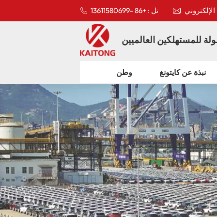
تل : +86 -13611580699
لة للمستهلكين العالميين
نبذة عن كايتونغ
وطن