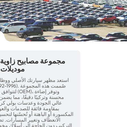
مجموعة مصابيح زاوية إ
تويوتا كورولا AE100 موديلات 1992–996
استعد مظهر سيارتك الأصلي ووظائ
لتتوافق مع 
محسنة وتركيبًا دقيقًا، مما يضم
بمقاومة فائقة للصدمات والعو
المكسورة أو الباهتة أو تُحسّنها لتحس
الانعطاف وتغيير المسارات. تص
التركيب دون الحاجة إلى أسلاك مخصص