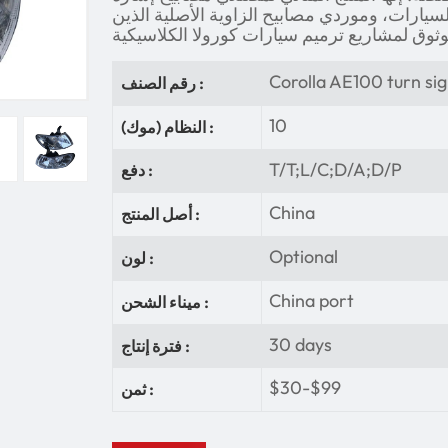
لسيارات، وموردي مصابيح الزاوية الأصلية الذين
Corolla AE100 turn sig
رقم الصنف :
10
النظام (موك) :
T/T;L/C;D/A;D/P
دفع :
China
أصل المنتج :
Optional
لون :
China port
ميناء الشحن :
30 days
فترة إنتاج :
$30-$99
ثمن :