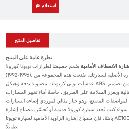
استعلام
تفاصيل المنتج
نظرة عامة على المنتج
ارة الانعطاف الأمامية
صُمم خصيصًا لطرازات تويوتا كورولا AE100
(1992-1996)، مما يوفر بديلاً مثاليًا لمصابيح الإشارة الأصلية لسيارتك. صُنعت هذه المجموعة من
عدسات بولي كربونات مصبوبة بدقة وهيكل ABS، مما يوفر رؤية عالية ومتانة. يضمن تصميم
لية ويعزز السلامة على الطريق، خاصةً أثناء تغيير المسارات
لمواصفات المصنع، وهو خيار مثالي لموردي إضاءة السيارات
سواء كنت تُجدد سيارة كورولا قديمة أو تُحسّن مصباح إشارة
باهتًا، فإن مصباح إشارة الزاوية الأمامية لسيارة تويوتا AE100 يوفر ملاءمة استثنائية وعمرًا افتراضيًا
طويلًا.