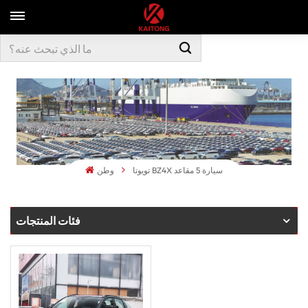
تويوتا BZ4X سيارة 5 مقاعد
وطن
فئات المنتجات