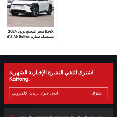
2024 سعر المصنع تويوتا Bz4X
615 Air Edition مستعملة سيارة
كهربائية صينية
اشترك لتلقي النشرة الإخبارية الشهرية
Kaitong.
Room 830, Creative D58 Technology Park, No. 58 Linqi Road,