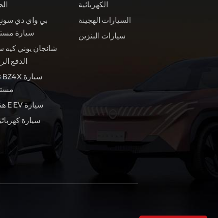
الكهربائية
الج
السيارات الهجينة
بي واي دي سونغ
سيارة مست
سيارات البنزين
شانجان يوني كيه س
الدفع الر
ت
مستع
هندسة E EV سيارة
سيارة كهربائي