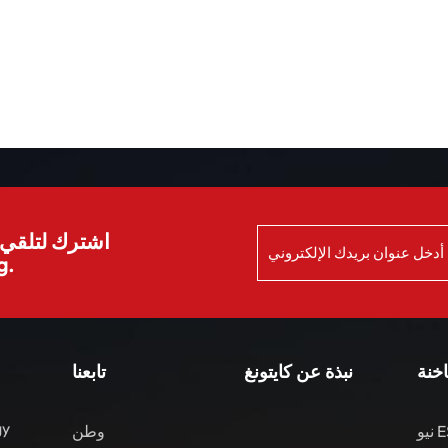
اشترك لتلقي ا
الش
اخنة
نبذة عن كايتونغ
تابعنا
gy
نيو ES8 مركبات الطاقة
وطن