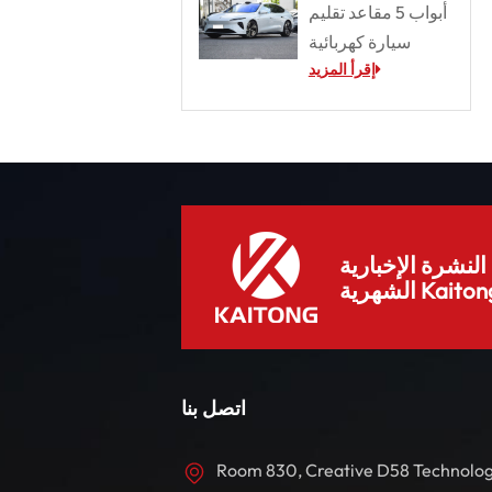
أبواب 5 مقاعد تقليم
سيارة كهربائية
إقرأ المزيد
لنشرة الإخبارية
هرية Kaitong.
اتصل بنا
Room 830, Creative D58 Technolo