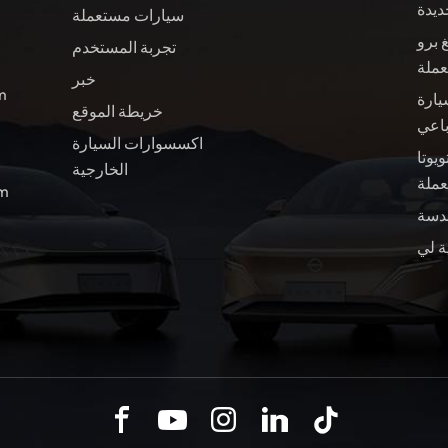
ديدة
سيارات مستعملة
 برو
تجربة المستخدم
عملة
خبر
ال
يارة
خريطة الموقع
باعي
اكسسوارات السيارة
ويوتا BZ4X سيارة
الخارجية
ملة
الب
ة لي