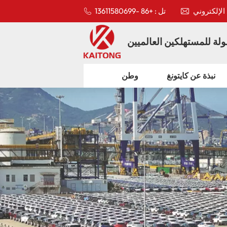
تل : +86 -13611580699
لة للمستهلكين العالميين
نبذة عن كايتونغ
وطن