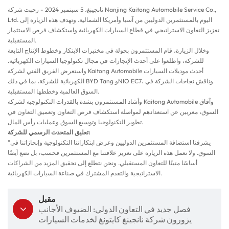
نانجينغ، 5 سبتمبر 2024 - رحبت شركة Nanjing Kaitong Automobile Service Co.,
Ltd. اليوم بالمستثمرين الدوليين من آسيا وأمريكا الشمالية. وتهدف هذه الزيارة إلى
تعزيز التعاون الاستراتيجي في قطاع السيارات الكهربائية واستكشاف فرص الاستثمار
المستقبلية.
وخلال الزيارة، قام المستثمرون بجولة في مختبرات الابتكار وخطوط الإنتاج التابعة
للشركة، واطلعوا على أحدث الإنجازات في مجال تكنولوجيا السيارات الكهربائية.
واستعرض الفريق الفني لشركة Kaitong Automobile أحدث موديلات السيارات
الكهربائية للشركة، بما في ذلك BYD Tang وNIO EC7، وناقش نجاحات الشركة في
السوق العالمية وخططها المستقبلية.
وأشاد المستثمرون بشدة بالقدرات التكنولوجية لشركة Kaitong Automobile وآفاق
السوق، معربين عن استعدادهم لمواصلة استكشاف فرص التعاون وتعميق التعاون في
تطوير التكنولوجيا وتوسيع السوق وعمليات رأس المال.
تعليق المتحدث الرسمي للشركة:
"يشرفنا استضافة المستثمرين الدوليين وعرض ابتكاراتنا التكنولوجية وإنجازاتنا في
السوق. ولا تعمل هذه الزيارة على تعزيز علاقتنا مع المستثمرين فحسب، بل تضع أيضًا
أساسًا متينًا للتعاون المستقبلي. ونحن نتطلع إلى تحقيق المزيد من الشراكات
الاستراتيجية والتقدم المشترك في صناعة السيارات الكهربائية.
مقبل
فصل جديد في التعاون الدولي: الضيوف الأجانب
يزورون شركة نانجينغ كايتونغ لخدمات السيارات