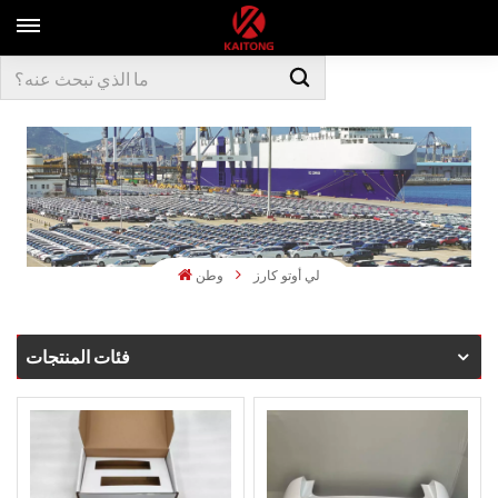
لي أوتو كارز
وطن
فئات المنتجات