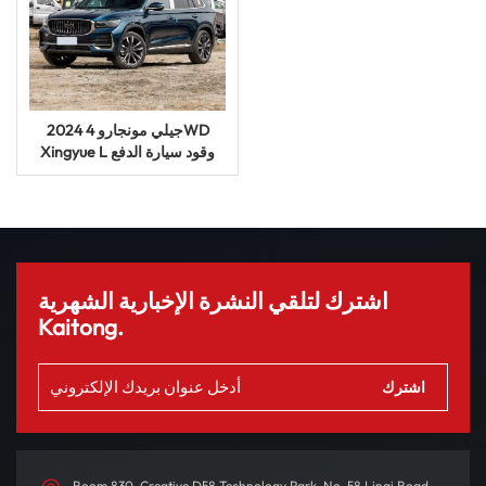
2024 جيلي مونجارو 4WD
Xingyue L وقود سيارة الدفع
الرباعي سيارة مستعملة جديدة
اشترك لتلقي النشرة الإخبارية الشهرية
Kaitong.
Room 830, Creative D58 Technology Park, No. 58 Linqi Road,