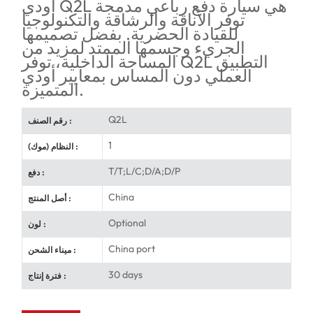
أودي Q2L هي سيارة دفع رباعي مدمجة
توفر الأناقة والرشاقة والتكنولوجيا
للقيادة الحضرية. بفضل تصميمها
الجريء وجسمها الممتد لمزيد من
المساحة الداخلية، توفر Q2L التطبيق
العملي دون المساس بمعايير أودي
المتميزة.
Q2L
رقم الصنف :
1
النظام (موك) :
T/T;L/C;D/A;D/P
دفع :
China
أصل المنتج :
Optional
لون :
China port
ميناء الشحن :
30 days
فترة إنتاج :