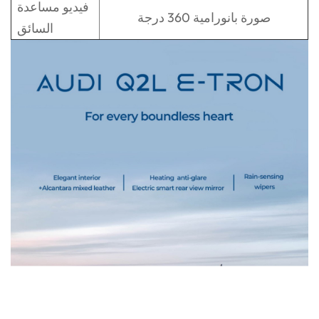
فيديو مساعدة
صورة بانورامية 360 درجة
السائق