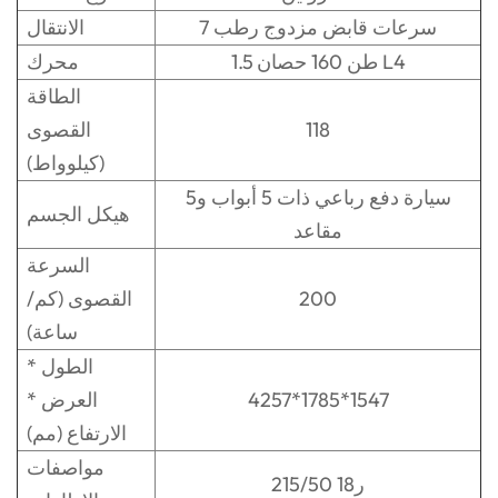
7 سرعات قابض مزدوج رطب
الانتقال
1.5 طن 160 حصان L4
محرك
الطاقة
118
القصوى
(كيلوواط)
سيارة دفع رباعي ذات 5 أبواب و5
هيكل الجسم
مقاعد
السرعة
200
القصوى (كم/
ساعة)
الطول *
4257*1785*1547
العرض *
الارتفاع (مم)
مواصفات
215/50 ر18