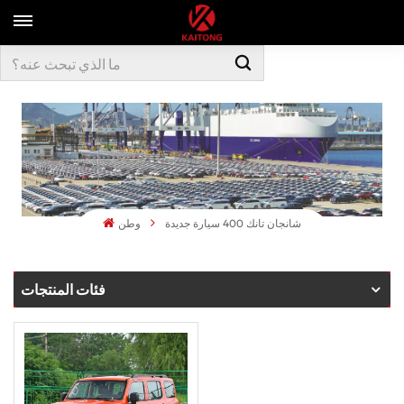
شانجان تانك 400 سيارة جديدة
وطن
فئات المنتجات