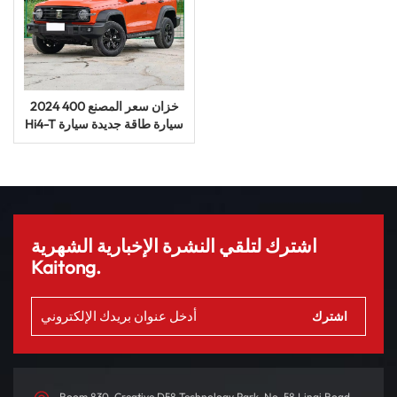
2024 خزان سعر المصنع 400
Hi4-T سيارة طاقة جديدة سيارة
كهربائية هجينة
اشترك لتلقي النشرة الإخبارية الشهرية
Kaitong.
Room 830, Creative D58 Technology Park, No. 58 Linqi Road,