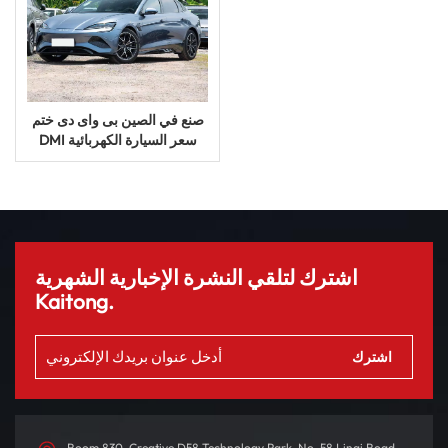
صنع في الصين بى واى دى ختم
DMI سعر السيارة الكهربائية
سيدان السيارات الهجينة للبيع
اشترك لتلقي النشرة الإخبارية الشهرية
Kaitong.
Room 830, Creative D58 Technology Park, No. 58 Linqi Road,