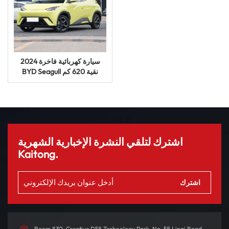
2024 سيارة كهربائية فاخرة
BYD Seagull نقية 620 كم
سيارة طاقة جديدة سيارة UV
اشترك لتلقي النشرة الإخبارية الشهرية
Kaitong.
Room 830, Creative D58 Technology Park, No. 58 Linqi Road,