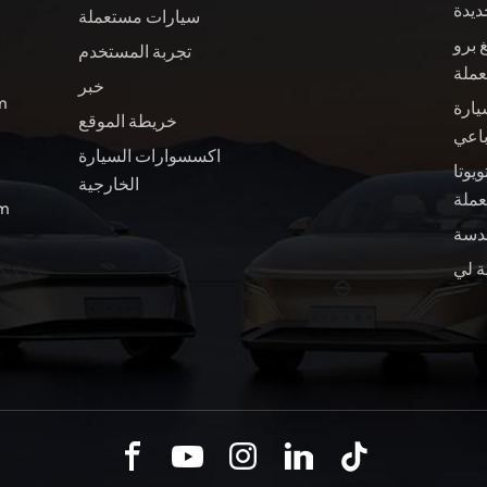
ديدة
سيارات مستعملة
 برو
تجربة المستخدم
عملة
خبر
ال
يارة
خريطة الموقع
باعي
اكسسوارات السيارة
ويوتا BZ4X سيارة
الخارجية
ملة
الب
ة لي