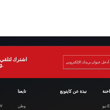
اشترك لتلقي ا
الش
اخنة
نبذة عن كايتونغ
تابعنا
gy
نيو ES8 مركبات الطاقة
وطن