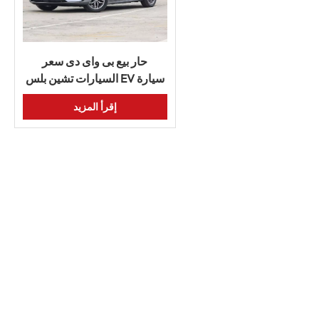
حار بيع بى واى دى سعر
السيارات تشين بلس EV سيارة
كهربائية 420km 610km مركبة
إقرأ المزيد
رخيصة سيارة مستعملة صغيرة