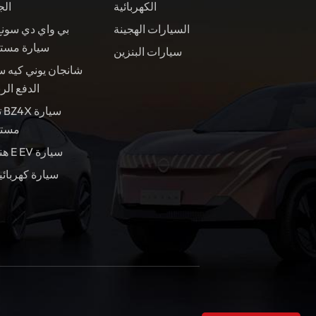
الكهربائية
الج
السيارات الهجينة
بي واي دي سونغ
سيارة مست
سيارات البنزين
شانجان يوني كيه س
الدفع الر
ت
مستع
هندسة E EV سيارة
سيارة كهربائي