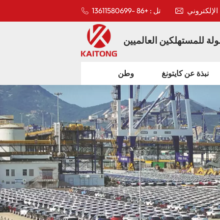
تل : +86 -13611580699
لة للمستهلكين العالميين
نبذة عن كايتونغ
وطن