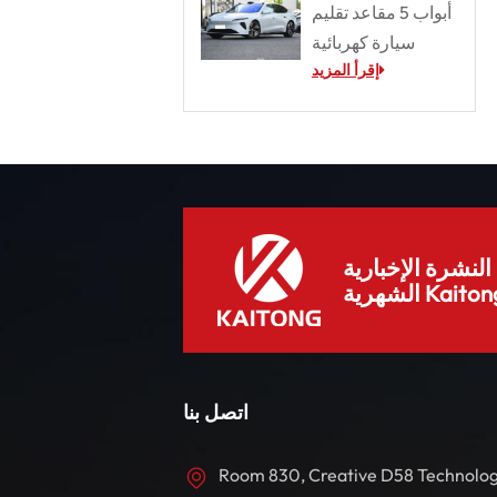
أبواب 5 مقاعد تقليم
سيارة كهربائية
إقرأ المزيد
لنشرة الإخبارية
هرية Kaitong.
اتصل بنا
Room 830, Creative D58 Technolo