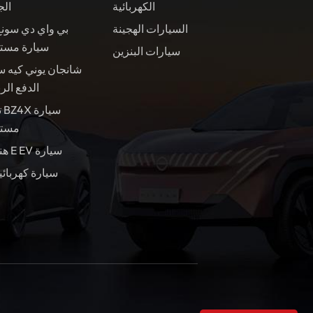
الكهربائية
الج
السيارات الهجينة
بي واي دي سونغ
سيارة مست
سيارات البنزين
شانجان يوني كيه س
الدفع الر
ت
مستع
هندسة E EV سيارة
سيارة كهربائي