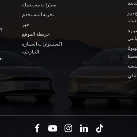
ديدة
سيارات مستعملة
 برو
تجربة المستخدم
عملة
خبر
ال
يارة
خريطة الموقع
باعي
اكسسوارات السيارة
ويوتا BZ4X سيارة
الخارجية
ملة
الب
ة لي