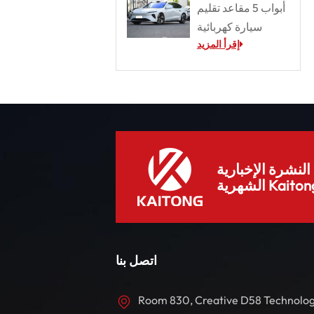
أبواب 5 مقاعد تقليم
سيارة كهربائية
إقرأ المزيد
لنشرة الإخبارية
هرية Kaitong.
اتصل بنا
Room 830, Creative D58 Technolo