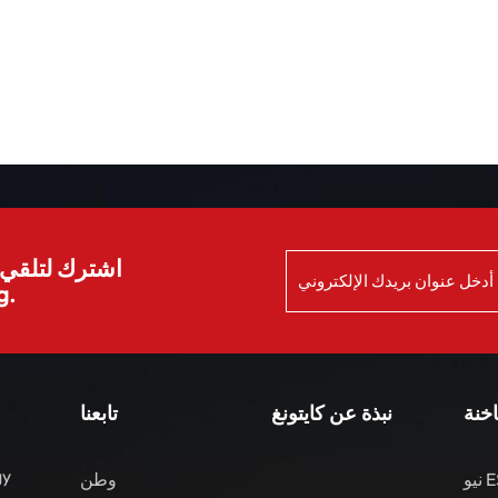
اشترك لتلقي ا
الش
اخنة
نبذة عن كايتونغ
تابعنا
gy
نيو ES8 مركبات الطاقة
وطن