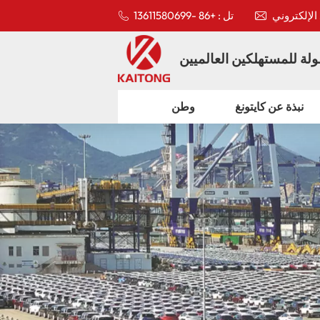
تل : +86 -13611580699
لة للمستهلكين العالميين
نبذة عن كايتونغ
وطن