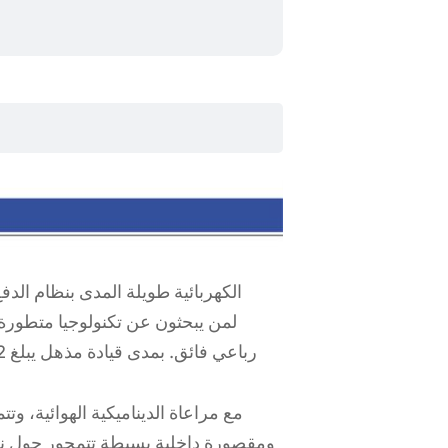
ومقصورة داخلية بسيطة تتمحور حول ن