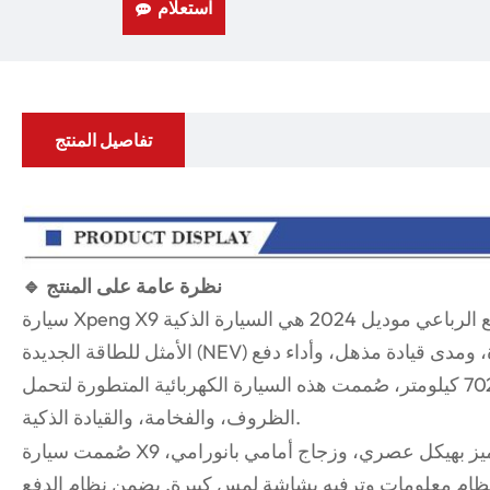
استعلام
تفاصيل المنتج
🔹 نظرة عامة على المنتج
سيارة Xpeng X9 الكهربائية طويلة المدى بنظام الدفع الرباعي موديل 2024 هي السيارة الذكية
الأمثل للطاقة الجديدة (NEV) لمن يبحثون عن تكنولوجيا متطورة، ومدى قيادة مذهل، وأداء دفع
رباعي فائق. بمدى قيادة مذهل يبلغ 702 كيلومتر، صُممت هذه السيارة الكهربائية المتطورة لتحمل
الظروف، والفخامة، والقيادة الذكية.
صُممت سيارة X9 مع مراعاة الديناميكية الهوائية، وتتميز بهيكل عصري، وزجاج أمامي بانورامي،
ظام معلومات وترفيه بشاشة لمس كبيرة. يضمن نظام الدفع