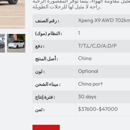
ليل مقاومة الهواء، بينما توفر المقصورة الرحبة
راحة لا مثيل لها للرحلات الطويلة.
Xpeng X9 AWD 702km l
رقم الصنف :
1
النظام (موك) :
T/T;L/C;D/A;D/P
دفع :
China
أصل المنتج :
Optional
لون :
China port
ميناء الشحن :
30 days
فترة إنتاج :
$37600-$47000
ثمن :