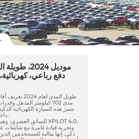
سيارة Xpeng X9 م
دفع رباعي، كهربائية،
مدى 702 كيلومتر المذهل وقد
داخلية فاخرة، وكفاءة استثنائية في استهلاك الطاقة.
وتجربة قيادة غامرة مع شاشات ع
ذكي. إنها مثالية للمستخدمين الذي