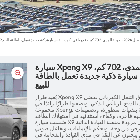
وديل 2024، طويلة المدى، 702 كم، دفع رباعي، كهربائية، سيارة ذكية جديدة تعمل بالطاقة للبيع
سيارة Xpeng X9 موديل 2024، طويلة المدى، 702 كم،
 سيارة ذكية جديدة تعمل بالطاقة
للبيع
يُعيد طراز Xpeng X9 طويل المدى لعام 2024 تعريف آفاق التنقل الكهربائي بفضل
رات الدفع الرباعي الذكي. وبصفتها طرازًا رائدًا في
مجموعة Xpeng، تتميز هذه السيارة الكهربائية الذكية بتقنيات متطورة، وتصميمات
صُممت سيارة X9 للسائق العصري، وهي مزودة بمنصة القيادة الذاتية XPILOT 4.0،
رض مزدوجة، وتحكم بالإيماءات، وتفاعل صوتي
ن يبحثون عن الثقة في مدى القيادة والفخامة في