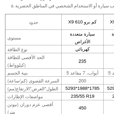
 سيارة أو الاستخدام الشخصي في المناطق الحضرية
حدود
X9 610 كم برو
ة
سيارة متعددة
مستوى
الأغراض
نوع الطاقة
كهربائي
الحد الأقصى للطاقة
235
(كيلوواط)
5 أبواب، 7 مقاعد
بنية الجسم
200
السرعة القصوى (كم/ساعة)
الطول*العرض*الارتفاع(مم)
5293*1988*1785
52
مواصفات الإطارات
235/55 R19
أقصى عزم دوران (نيوتن
450
متر)