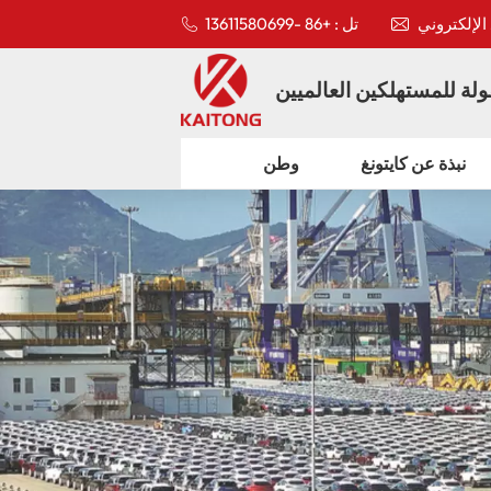
تل : +86 -13611580699
لة للمستهلكين العالميين
نبذة عن كايتونغ
وطن