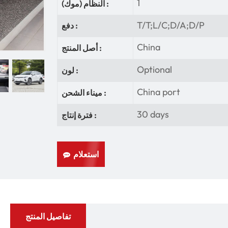
1
النظام (موك) :
T/T;L/C;D/A;D/P
دفع :
China
أصل المنتج :
Optional
لون :
China port
ميناء الشحن :
30 days
فترة إنتاج :
استعلام
تفاصيل المنتج