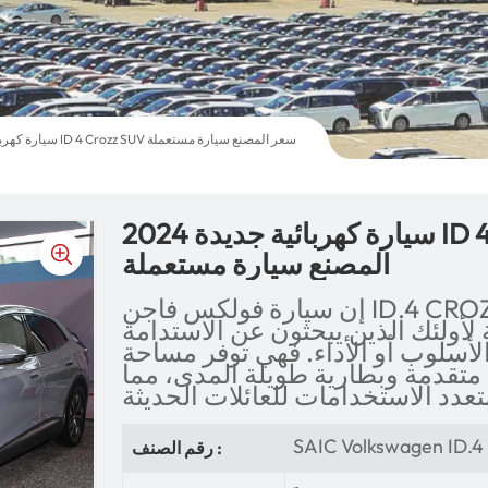
2024 سيارة كهربائية جديدة ID 4 Crozz SUV سعر المصنع سيارة مستعملة
2024 سيارة كهربائية جديدة ID 4 Crozz SUV سعر
المصنع سيارة مستعملة
إن سيارة فولكس فاجن ID.4 CROZZ هي سيارة دفع رباعي
لأولئك الذين يبحثون عن الاستدامة
أسلوب أو الأداء. فهي توفر مساحة
 متقدمة وبطارية طويلة المدى، مما
SAIC Volkswagen ID.
رقم الصنف :