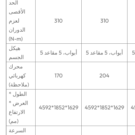
الحد
الأقصى
310
310
لعزم
الدوران
(N-m)
هيكل
5 أبواب، 5 مقاعد
5 أبواب، 5 مقاعد
الجسم
محرك
204
170
كهربائي
(ملاحظة)
الطول *
العرض *
4592*1852*1629
4592*1852*1629
4
الارتفاع
(مم)
السرعة