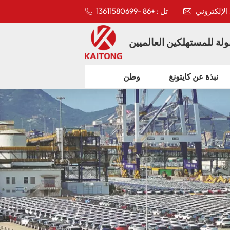
تل : +86 -13611580699
لة للمستهلكين العالميين
نبذة عن كايتونغ
وطن