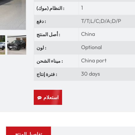
1
النظام (موك) :
T/T;L/C;D/A;D/P
دفع :
China
أصل المنتج :
Optional
لون :
China port
ميناء الشحن :
30 days
فترة إنتاج :
استعلام
تفاصيل المنتج