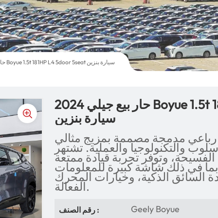
2024 حار بيع جيلي Boyue 1.5t 181HP L4 5door 5seat سيارة بنزين
2024 حار بيع جيلي Boyue 1.5t 181HP L4 5door 5seat
سيارة بنزين
 رباعي مدمجة مصممة بمزيج مثالي
وب والتكنولوجيا والعملية. تشتهر Boyue بتصميمها
 الفسيحة، وتوفر تجربة قيادة ممتعة
ما في ذلك شاشة كبيرة للمعلومات
ة السائق الذكية، وخيارات المحرك
الفعالة.
Geely Boyue
رقم الصنف :