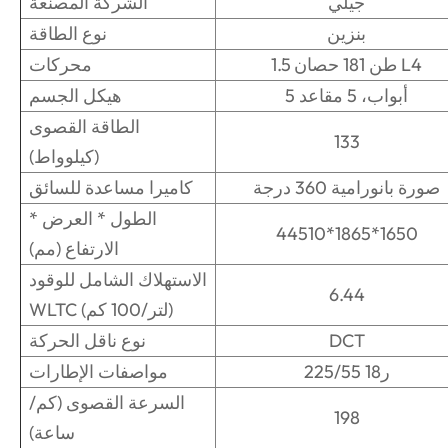
جيلي
الشركة المصنعة
بنزين
نوع الطاقة
1.5 طن 181 حصان L4
محركات
5 أبواب، 5 مقاعد
هيكل الجسم
الطاقة القصوى
133
(كيلوواط)
صورة بانورامية 360 درجة
كاميرا مساعدة للسائق
الطول * العرض *
44510*1865*1650
الارتفاع (مم)
الاستهلاك الشامل للوقود
6.44
WLTC (لتر/100 كم)
DCT
نوع ناقل الحركة
225/55 ر18
مواصفات الإطارات
السرعة القصوى (كم/
198
ساعة)