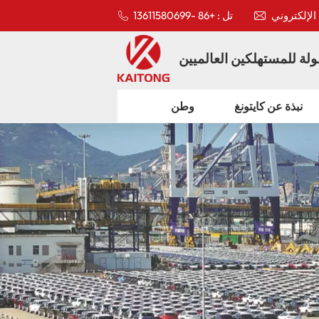
تل : +86 -13611580699
لة للمستهلكين العالميين
نبذة عن كايتونغ
وطن