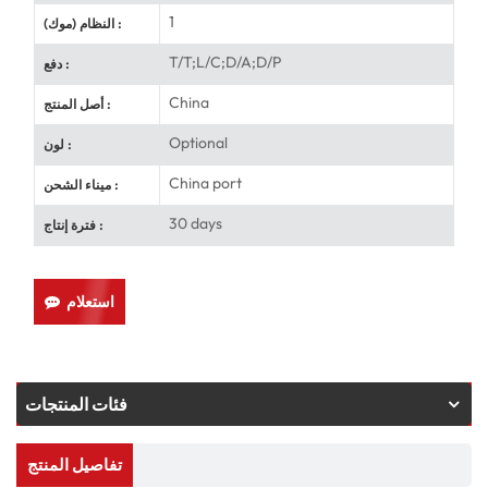
1
النظام (موك) :
T/T;L/C;D/A;D/P
دفع :
China
أصل المنتج :
Optional
لون :
China port
ميناء الشحن :
30 days
فترة إنتاج :
استعلام
فئات المنتجات
تفاصيل المنتج