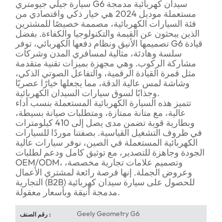
سيارة جيلي جيومتري G6 سيدان كهربائية مدمجة
مستعملة موديل 2024 هي خيار ذكي واقتصادي من
فئة السيارات الكهربائية، مصممة خصيصًا للمشترين
الذين يبحثون عن القيمة والتكنولوجيا والكفاءة. بفضل
تصميمها الأنيق ونظام دفعها الكهربائي، توفر G6 قيادة
سلسة وهادئة، مثالية لمسافري المدن وشركات
مشاركة الركوب. وهي مجهزة بميزات تقنية متقدمة
مثل قمرة القيادة الرقمية، والتفاعل الصوتي الذكي،
وشاشة لمس عالية الدقة، مما يجعلها خيارًا عصريًا
وجذابًا لسوق سيارات السيدان الكهربائية.
تتميز هذه السيارة الكهربائية المستعملة بنسب أداء
عالية، مع متانة ممتازة، ومتطلبات صيانة بسيطة،
وبطارية قوية تضمن مدى يصل إلى 410 كيلومترات
في ظروف التشغيل القياسية. بصفتنا موردًا للسيارات
الكهربائية المستعملة في الصين، نوفر سيارات عالية
الجودة وجاهزة للتصدير، مع توثيق كامل ودعم لطلبات
OEM/ODM، وتصميم علامات تجارية مخصصة،
وعروض الجملة. إنها فرصة رائعة لمشتري الأعمال
التجارية (B2B) للحصول على سيارة سيدان كهربائية
مدمجة أنيقة وبأسعار معقولة.
Geely Geometry G6
رقم الصنف :